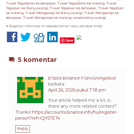
Travel Tegaldlimo ke denpasar
,
Travel Tegaldlimo ke malang
,
Travel
Tegalsari ke Banyuwangi
,
Travel Tegalsari ke denpasar
,
Travel Tegalsari
ke malang
,
Travel Wongsorejo ke Banyuwangi
,
Travel Wongsorejo ke
denpasar
,
Travel Wongsorejo ke malang
,
wisata banyuwangi
# Bagikan informasi ini kepada teman atau kerabat Anda
Save
5 komentar
b"asta binance h"anvisningskod
berkata:
April 26, 2026 pukul 7:18 pm
Your article helped me a lot, is
there any more related content?
Thanks!
https://accounts.binance.info/hu/register-
person?ref=IQY5TET4
Reply