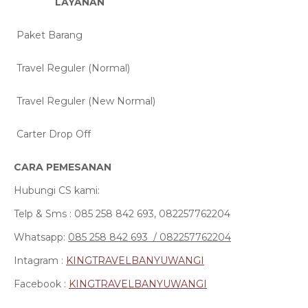
LAYANAN
HAR
Paket Barang
Rp 8
Travel Reguler (Normal)
Rp 1
Travel Reguler (New Normal)
Rp 1
Carter Drop Off
Rp 8
CARA PEMESANAN
Hubungi CS kami:
Telp & Sms : 085 258 842 693, 082257762204
Whatsapp:
085 258 842 693 / 082257762204
Intagram :
KINGTRAVELBANYUWANGI
Facebook :
KINGTRAVELBANYUWANGI