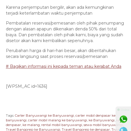
Karena penjemputan bergilir, akan ada kemungkinan
terjadi keterlambatan waktu penjemputan
Pembatalan reservasi/pemesanan oleh pihak penumpang
dengan alasan apapun dikenakan denda 50% dari total
biaya. Dan pembatalan oleh pihak kami, biaya yang sudah
disetor akan kami kembalikan sepenuhnya.
Perubahan harga di hari-hari besar, akan diberitahukan
secara langsung saat proses reservasi/pemesanan
# Bagikan informasi ini kepada teman atau kerabat Anda
[WPSM_AC id=1636]
⚫ Online
Tags:
Carter Banyuwangi ke Banyuwangi
,
carter mobil denpasar ke
banyuwangi
,
carter mobil malang ke banyuwangi
,
ke Banyuwangi
,
ke
denpasar
,
ke malang
,
rental mobil banyuwangi
,
sewa mobil banyuwangi
,
Travel Bangorejo ke Banyuwangi
,
Travel Bangorejo ke denpasar
,
Travel