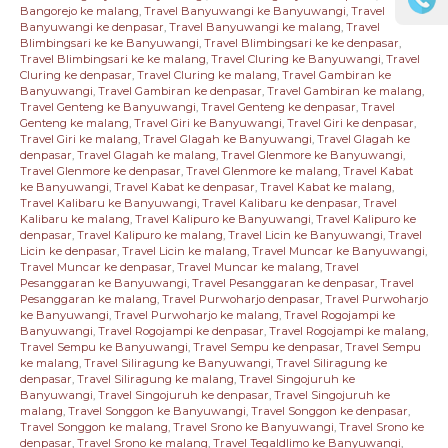
Bangorejo ke malang
,
Travel Banyuwangi ke Banyuwangi
,
Travel
Banyuwangi ke denpasar
,
Travel Banyuwangi ke malang
,
Travel
Blimbingsari ke ke Banyuwangi
,
Travel Blimbingsari ke ke denpasar
,
Travel Blimbingsari ke ke malang
,
Travel Cluring ke Banyuwangi
,
Travel
Cluring ke denpasar
,
Travel Cluring ke malang
,
Travel Gambiran ke
Banyuwangi
,
Travel Gambiran ke denpasar
,
Travel Gambiran ke malang
,
Travel Genteng ke Banyuwangi
,
Travel Genteng ke denpasar
,
Travel
Genteng ke malang
,
Travel Giri ke Banyuwangi
,
Travel Giri ke denpasar
,
Travel Giri ke malang
,
Travel Glagah ke Banyuwangi
,
Travel Glagah ke
denpasar
,
Travel Glagah ke malang
,
Travel Glenmore ke Banyuwangi
,
Travel Glenmore ke denpasar
,
Travel Glenmore ke malang
,
Travel Kabat
ke Banyuwangi
,
Travel Kabat ke denpasar
,
Travel Kabat ke malang
,
Travel Kalibaru ke Banyuwangi
,
Travel Kalibaru ke denpasar
,
Travel
Kalibaru ke malang
,
Travel Kalipuro ke Banyuwangi
,
Travel Kalipuro ke
denpasar
,
Travel Kalipuro ke malang
,
Travel Licin ke Banyuwangi
,
Travel
Licin ke denpasar
,
Travel Licin ke malang
,
Travel Muncar ke Banyuwangi
,
Travel Muncar ke denpasar
,
Travel Muncar ke malang
,
Travel
Pesanggaran ke Banyuwangi
,
Travel Pesanggaran ke denpasar
,
Travel
Pesanggaran ke malang
,
Travel Purwoharjo denpasar
,
Travel Purwoharjo
ke Banyuwangi
,
Travel Purwoharjo ke malang
,
Travel Rogojampi ke
Banyuwangi
,
Travel Rogojampi ke denpasar
,
Travel Rogojampi ke malang
,
Travel Sempu ke Banyuwangi
,
Travel Sempu ke denpasar
,
Travel Sempu
ke malang
,
Travel Siliragung ke Banyuwangi
,
Travel Siliragung ke
denpasar
,
Travel Siliragung ke malang
,
Travel Singojuruh ke
Banyuwangi
,
Travel Singojuruh ke denpasar
,
Travel Singojuruh ke
malang
,
Travel Songgon ke Banyuwangi
,
Travel Songgon ke denpasar
,
Travel Songgon ke malang
,
Travel Srono ke Banyuwangi
,
Travel Srono ke
denpasar
,
Travel Srono ke malang
,
Travel Tegaldlimo ke Banyuwangi
,