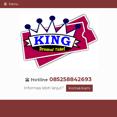
Menu
085258842693
Hotline
Informasi lebih lanjut?
Kontak Kami