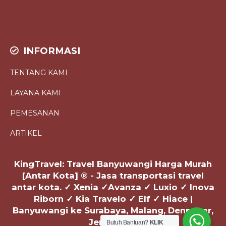
INFORMASI
TENTANG KAMI
LAYANA KAMI
PEMESANAN
ARTIKEL
KingTravel: Travel Banyuwangi Harga Murah
[Antar Kota] ® - Jasa transportasi travel
antar kota. ✓ Xenia ✓Avanza ✓ Luxio ✓ Inova
Riborn ✓ Kia Travelo ✓ Elf ✓ Hiace |
Banyuwangi ke Surabaya, Malang, Denpasar,
Jember PP
Butuh Bantuan?
KLIK