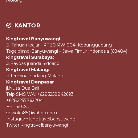
Malang.
KANTOR
Kingtravel Banyuwangi
Jl. Tahuan krajan RT 30 RW 004, Kedunggebang –
Tegaldlimo-Banyuwangi – Jawa Timur Indonesia (68484)
Kingtravel Surabaya:
Jl.Baypas juanda Sidoarjo
Kingtravel Malang:
Jl.Terminal gadang Malang
Kingtravel Denpasar
jl.Nusa Dua Bali
Telp SMS WA: +6285258842693
+6282257762204
E-mail CS :
siswoko85@yahoo.com
Instagram:kingtravelbanyuwangi
Twiter:Kingtravelbanyuwangi