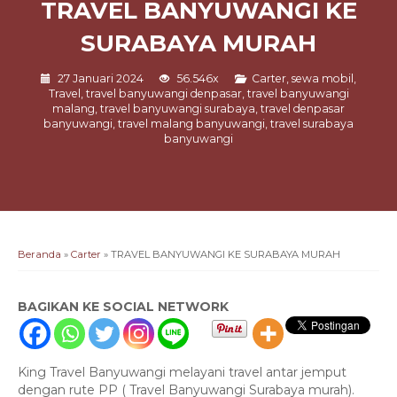
TRAVEL BANYUWANGI KE
SURABAYA MURAH
27 Januari 2024
56.546x
Carter
,
sewa mobil
,
Travel
,
travel banyuwangi denpasar
,
travel banyuwangi
malang
,
travel banyuwangi surabaya
,
travel denpasar
banyuwangi
,
travel malang banyuwangi
,
travel surabaya
banyuwangi
Beranda
»
Carter
»
TRAVEL BANYUWANGI KE SURABAYA MURAH
BAGIKAN KE SOCIAL NETWORK
King Travel Banyuwangi melayani travel antar jemput
dengan rute PP ( Travel Banyuwangi Surabaya murah).