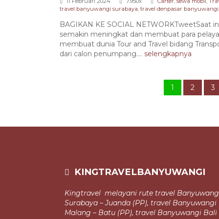
11 Februari 2024
7.950x
Carter
,
sewa mobil
,
Tra
travel banyuwangi surabaya
,
travel denpasar banyuwangi
BAGIKAN KE SOCIAL NETWORKTweetSaat ini k
semakin meningkat dan membuat para pelayan 
membuat dunia Tour and Travel bidang Transp
dari calon penumpang....
selengkapnya
1
2
3
KINGTRAVELBANYUWANGI
Kingtravel melayani rute travel Banyuwang
Surabaya – Juanda (PP), travel
Banyuwangi
Malang – Batu (PP), travel Banyuwangi Bali 