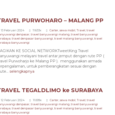
TRAVEL PURWOHARO – MALANG PP
13 Februari 2024
11.633x
Carter
,
sewa mobil
,
Travel
,
travel
anyuwangi denpasar
,
travel banyuwangi malang
,
travel banyuwangi
urabaya
,
travel denpasar banyuwangi
,
travel malang banyuwangi
,
travel
urabaya banyuwangi
AGIKAN KE SOCIAL NETWORKTweetKing Travel
anyuwangi melayani travel antar jemput dengan rute PP (
ravel Purwoharjo ke Malang PP ). menggunakan armada
 berpengalaman, untuk pemberangkatan sesuai dengan
te...
selengkapnya
TRAVEL TEGALDLIMO ke SURABAYA
12 Februari 2024
11.009x
Carter
,
sewa mobil
,
Travel
,
travel
anyuwangi denpasar
,
travel banyuwangi malang
,
travel banyuwangi
urabaya
,
travel denpasar banyuwangi
,
travel malang banyuwangi
,
travel
urabaya banyuwangi