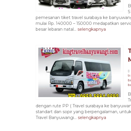
B
S
pemesanan tiket travel surabaya ke banyuwan
mulai Rp. 140000 – 150000 medapatkan servic
besar lebaran natal...
selengkapnya
t
b
b
B
T
dengan rute PP ( Travel surabaya ke banyuw
standart dan sopir yang berpengalaman, untu
Travel Banyuwangi...
selengkapnya