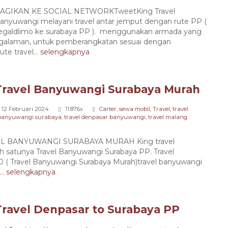
AGIKAN KE SOCIAL NETWORKTweetKing Travel
anyuwangi melayani travel antar jemput dengan rute PP (
egaldlimo ke surabaya PP ). menggunakan armada yang
engalaman, untuk pemberangkatan sesuai dengan
e travel...
selengkapnya
Travel Banyuwangi Surabaya Murah
12 Februari 2024
11.876x
Carter
,
sewa mobil
,
Travel
,
travel
 banyuwangi surabaya
,
travel denpasar banyuwangi
,
travel malang
 BANYUWANGI SURABAYA MURAH King travel
lah satunya Travel Banyuwangi Surabaya PP. Travel
 ( Travel Banyuwangi Surabaya Murah)travel banyuwangi
..
selengkapnya
Travel Denpasar to Surabaya PP