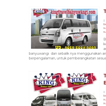
b
s
s
B
k
a
banyuwangi dan sebalik nya menggunakan arm
berpengalaman, untuk pemberangkatan sesuai
b
s
s