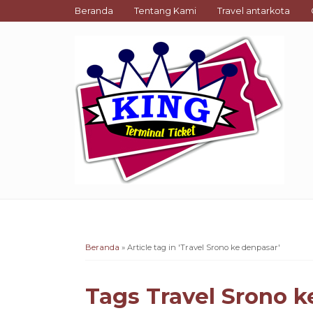
Beranda
Tentang Kami
Travel antarkota
Beranda
»
Article tag in 'Travel Srono ke denpasar'
Tags
Travel Srono k