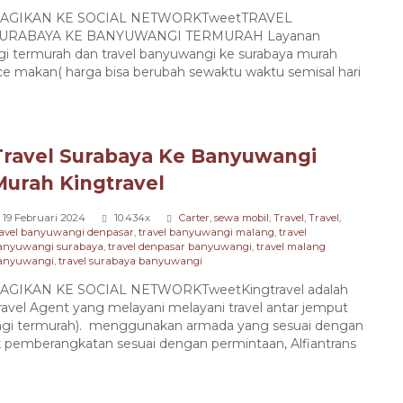
AGIKAN KE SOCIAL NETWORKTweetTRAVEL
URABAYA KE BANYUWANGI TERMURAH Layanan
gi termurah dan travel banyuwangi ke surabaya murah
e makan( harga bisa berubah sewaktu waktu semisal hari
Travel Surabaya Ke Banyuwangi
Murah Kingtravel
19 Februari 2024
10.434x
Carter
,
sewa mobil
,
Travel
,
Travel
,
ravel banyuwangi denpasar
,
travel banyuwangi malang
,
travel
anyuwangi surabaya
,
travel denpasar banyuwangi
,
travel malang
anyuwangi
,
travel surabaya banyuwangi
AGIKAN KE SOCIAL NETWORKTweetKingtravel adalah
ravel Agent yang melayani melayani travel antar jemput
angi termurah). menggunakan armada yang sesuai dengan
k pemberangkatan sesuai dengan permintaan, Alfiantrans