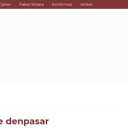
Carter
Paket Wisata
Konfirmasi
Artikel
TRAVEL BALI ( DENPASAR )
e denpasar
BANYUWA...