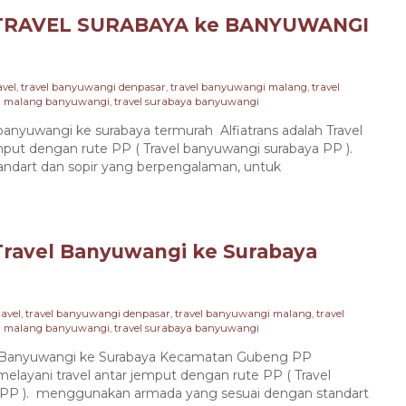
TRAVEL SURABAYA ke BANYUWANGI
avel
,
travel banyuwangi denpasar
,
travel banyuwangi malang
,
travel
el malang banyuwangi
,
travel surabaya banyuwangi
uwangi ke surabaya termurah Alfiatrans adalah Travel
mput dengan rute PP ( Travel banyuwangi surabaya PP ).
dart dan sopir yang berpengalaman, untuk
Travel Banyuwangi ke Surabaya
ravel
,
travel banyuwangi denpasar
,
travel banyuwangi malang
,
travel
el malang banyuwangi
,
travel surabaya banyuwangi
anyuwangi ke Surabaya Kecamatan Gubeng PP
melayani travel antar jemput dengan rute PP ( Travel
PP ). menggunakan armada yang sesuai dengan standart