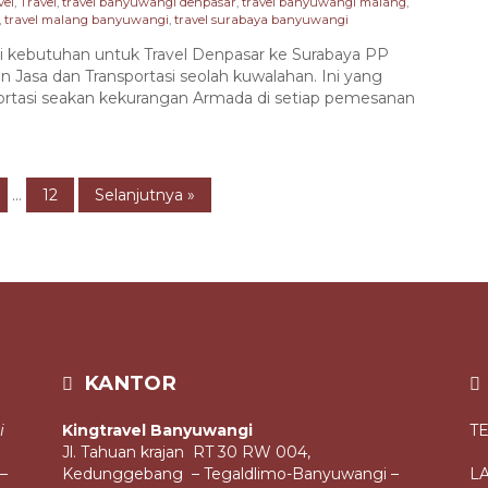
vel
,
Travel
,
travel banyuwangi denpasar
,
travel banyuwangi malang
,
,
travel malang banyuwangi
,
travel surabaya banyuwangi
ebutuhan untuk Travel Denpasar ke Surabaya PP
Jasa dan Transportasi seolah kuwalahan. Ini yang
ortasi seakan kekurangan Armada di setiap pemesanan
...
12
Selanjutnya »
KANTOR
i
Kingtravel Banyuwangi
T
Jl. Tahuan krajan RT 30 RW 004,
–
Kedunggebang – Tegaldlimo-Banyuwangi –
L