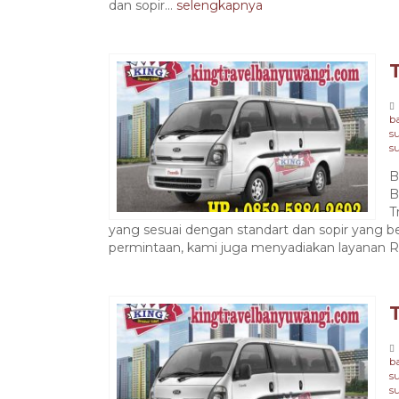
dan sopir...
selengkapnya
b
s
s
B
B
T
yang sesuai dengan standart dan sopir yang
permintaan, kami juga menyadiakan layanan Ru
b
s
s