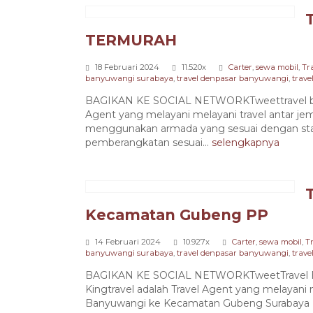
TERMURAH
18 Februari 2024
11.520x
Carter
,
sewa mobil
,
Tr
banyuwangi surabaya
,
travel denpasar banyuwangi
,
trav
BAGIKAN KE SOCIAL NETWORKTweettravel bany
Agent yang melayani melayani travel antar je
menggunakan armada yang sesuai dengan stan
pemberangkatan sesuai...
selengkapnya
Kecamatan Gubeng PP
14 Februari 2024
10.927x
Carter
,
sewa mobil
,
T
banyuwangi surabaya
,
travel denpasar banyuwangi
,
trav
BAGIKAN KE SOCIAL NETWORKTweetTravel B
Kingtravel adalah Travel Agent yang melayani 
Banyuwangi ke Kecamatan Gubeng Surabaya 