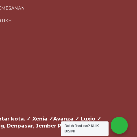
EMESANAN
RTIKEL
antar kota. ✓ Xenia ✓Avanza ✓ Luxio ✓
ng, Denpasar, Jember PP
Butuh Bantuan?
KLIK
DISINI