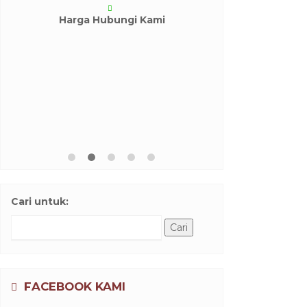
Harga Hubungi Kami
Carter Drop
Den
Harga H
Cari untuk:
FACEBOOK KAMI