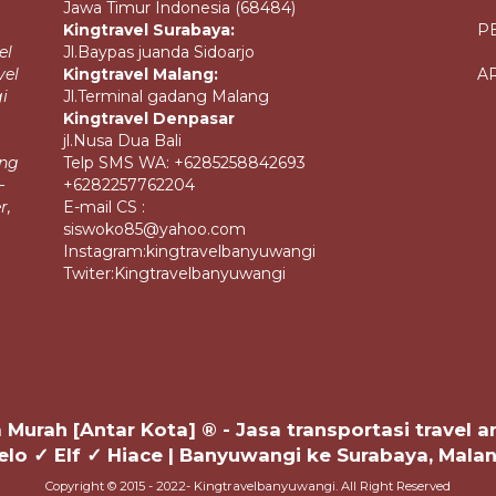
Jawa Timur Indonesia (68484)
Kingtravel Surabaya:
P
el
Jl.Baypas juanda Sidoarjo
vel
Kingtravel Malang:
A
i
Jl.Terminal gadang Malang
Kingtravel Denpasar
jl.Nusa Dua Bali
ang
Telp SMS WA: +6285258842693
–
+6282257762204
r,
E-mail CS :
siswoko85@yahoo.com
Instagram:kingtravelbanyuwangi
Twiter:Kingtravelbanyuwangi
Murah [Antar Kota] ® - Jasa transportasi travel 
velo ✓ Elf ✓ Hiace | Banyuwangi ke Surabaya, Mala
Copyright © 2015 - 2022- Kingtravelbanyuwangi. All Right Reserved