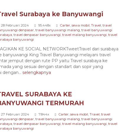
Harga Hubungi Kami
Travel Surabaya ke Banyuwangi
28 Februari 2024
95.448x
Carter
,
sewa mobil
,
Travel
,
travel
anyuwangi denpasar
,
travel banyuwangi malang
,
travel banyuwangi
urabaya
,
travel denpasar banyuwangi
,
travel malang banyuwangi
,
travel
urabaya banyuwangi
AGIKAN KE SOCIAL NETWORKTweetTravel dari surabaya
e banyuwangi King Travel Banyuwangi melayani travel
ntar jemput dengan rute PP yaitu Travel surabaya ke
ada yang sesuai dengan standart dan sopir yang
 dengan...
selengkapnya
TRAVEL SURABAYA KE
BANYUWANGI TERMURAH
27 Februari 2024
7.844x
Carter
,
sewa mobil
,
Travel
,
travel
anyuwangi denpasar
,
travel banyuwangi malang
,
travel banyuwangi
urabaya
,
travel denpasar banyuwangi
,
travel malang banyuwangi
,
travel
urabaya banyuwangi