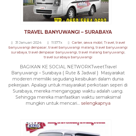
TRAVEL BANYUWANGI – SURABAYA
31 Januari 2024
11.577x
Carter
,
sewa mobil
,
Travel
,
travel
banyuwangi denpasar
,
travel banyuwangi malang
,
travel banyuwangi
surabaya
,
travel denpasar banyuwangi
,
travel malang banyuwangi
,
travel surabaya banyuwangi
BAGIKAN KE SOCIAL NETWORKTweetTravel
Banyuwangi – Surabaya { Rute & Jadwal } Masyarakat
moderen memiliki segudang kesibukan dalam dunia
pekerjaan. Apalagi untuk masyarakat perkotaan seperi di
Surabaya, mereka menganggap waktu adalah uang.
Sehingga mereka manfaatkan waktu semaksimal
mungkin untuk mencari...
selengkapnya