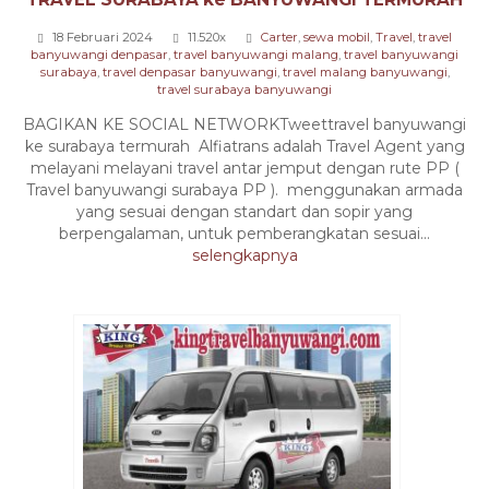
18 Februari 2024
11.520x
Carter
,
sewa mobil
,
Travel
,
travel
banyuwangi denpasar
,
travel banyuwangi malang
,
travel banyuwangi
surabaya
,
travel denpasar banyuwangi
,
travel malang banyuwangi
,
travel surabaya banyuwangi
BAGIKAN KE SOCIAL NETWORKTweettravel banyuwangi
ke surabaya termurah Alfiatrans adalah Travel Agent yang
melayani melayani travel antar jemput dengan rute PP (
Travel banyuwangi surabaya PP ). menggunakan armada
yang sesuai dengan standart dan sopir yang
berpengalaman, untuk pemberangkatan sesuai...
selengkapnya