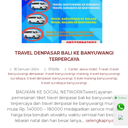
TRAVEL DENPASAR BALI KE BANYUWANGI
TERPERCAYA
30 Januari 2024
57.629x
Carter
,
sewa mobil
,
Travel
,
travel
banyuwangi denpasar
,
travel banyuwangi malang
,
travel banyuwangi
surabaya
,
travel denpasar banyuwangi
,
travel malang banyuwangi
,
travel surabaya banyuwangi
BAGIKAN KE SOCIAL NETWORKTweetLayanan
pemesanan tiket travel denpasar bali ke banyuwangi
⚫ Online
terpercaya dan travel denpasar ke banyuwangi murah
mulai Rp. 140000 – 180000 medapatkan service makan(
harga bisa berubah sewaktu waktu semisal hari besar
lebaran natal dan hari besar lainya,...
selengkapnya