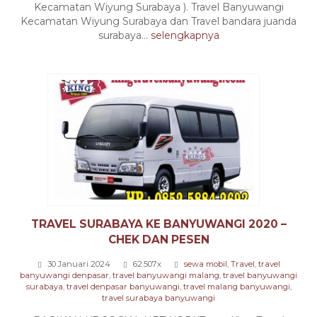
Kecamatan Wiyung Surabaya ). Travel Banyuwangi
Kecamatan Wiyung Surabaya dan Travel bandara juanda
surabaya...
selengkapnya
TRAVEL SURABAYA KE BANYUWANGI 2020 –
CHEK DAN PESEN
30 Januari 2024
62.507x
sewa mobil
,
Travel
,
travel
banyuwangi denpasar
,
travel banyuwangi malang
,
travel banyuwangi
surabaya
,
travel denpasar banyuwangi
,
travel malang banyuwangi
,
travel surabaya banyuwangi