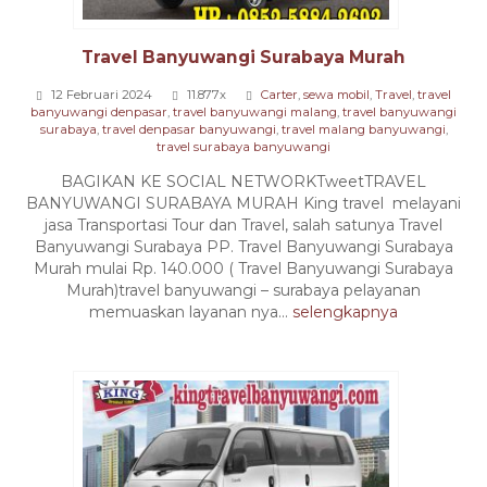
Travel Banyuwangi Surabaya Murah
12 Februari 2024
11.877x
Carter
,
sewa mobil
,
Travel
,
travel
banyuwangi denpasar
,
travel banyuwangi malang
,
travel banyuwangi
surabaya
,
travel denpasar banyuwangi
,
travel malang banyuwangi
,
travel surabaya banyuwangi
BAGIKAN KE SOCIAL NETWORKTweetTRAVEL
BANYUWANGI SURABAYA MURAH King travel melayani
jasa Transportasi Tour dan Travel, salah satunya Travel
Banyuwangi Surabaya PP. Travel Banyuwangi Surabaya
Murah mulai Rp. 140.000 ( Travel Banyuwangi Surabaya
Murah)travel banyuwangi – surabaya pelayanan
memuaskan layanan nya...
selengkapnya