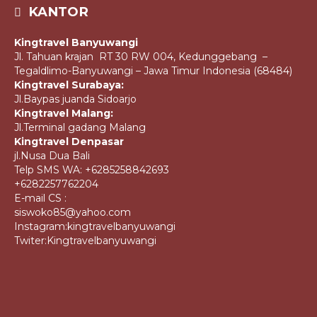
KANTOR
Kingtravel Banyuwangi
Jl. Tahuan krajan RT 30 RW 004, Kedunggebang –
Tegaldlimo-Banyuwangi – Jawa Timur Indonesia (68484)
Kingtravel Surabaya:
Jl.Baypas juanda Sidoarjo
Kingtravel Malang:
Jl.Terminal gadang Malang
Kingtravel Denpasar
jl.Nusa Dua Bali
Telp SMS WA: +6285258842693
+6282257762204
E-mail CS :
siswoko85@yahoo.com
Instagram:kingtravelbanyuwangi
Twiter:Kingtravelbanyuwangi