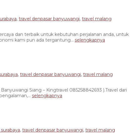
surabaya
,
travel denpasar banyuwangi
,
travel malang
caya dan terbaik untuk kebutuhan perjalanan anda, untuk
ekonomi kami pun ada tergantung...
selengkapnya
surabaya
,
travel denpasar banyuwangi
,
travel malang
nyuwangi Siang – Kingtravel 085258842693 ).Travel dari
pengalaman,...
selengkapnya
 surabaya
,
travel denpasar banyuwangi
,
travel malang