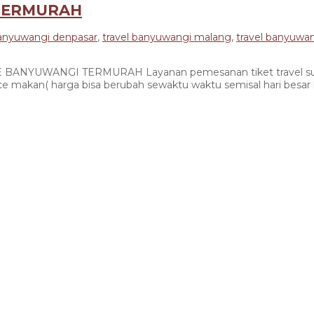
TERMURAH
banyuwangi denpasar
,
travel banyuwangi malang
,
travel banyuwan
YUWANGI TERMURAH Layanan pemesanan tiket travel suraba
makan( harga bisa berubah sewaktu waktu semisal hari besar le