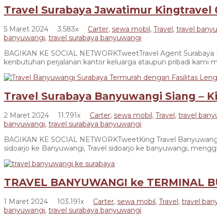
Travel Surabaya Jawatimur Kingtravel
5 Maret 2024
3.583x
Carter
,
sewa mobil
,
Travel
,
travel bany
banyuwangi
,
travel surabaya banyuwangi
BAGIKAN KE SOCIAL NETWORKTweetTravel Agent Surabaya Kingtr
kenbutuhan perjalanan kantor keluarga ataupun pribadi kami m
Travel Surabaya Banyuwangi Siang – K
2 Maret 2024
11.791x
Carter
,
sewa mobil
,
Travel
,
travel ban
banyuwangi
,
travel surabaya banyuwangi
BAGIKAN KE SOCIAL NETWORKTweetKing Travel Banyuwangi melay
sidoarjo ke Banyuwangi, Travel sidoarjo ke banyuwangi, meng
TRAVEL BANYUWANGI ke TERMINAL 
1 Maret 2024
103.191x
Carter
,
sewa mobil
,
Travel
,
travel ba
banyuwangi
,
travel surabaya banyuwangi