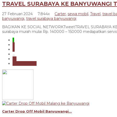
TRAVEL SURABAYA KE BANYUWANGI 
27 Februari 2024
7.844x
Carter
,
sewa mobil
,
Travel
,
travel 
banyuwangi
,
travel surabaya banyuwangi
BAGIKAN KE SOCIAL NETWORKTweetTRAVEL SURABAYA KE BAN
surabaya murah mulai Rp. 140000 – 150000 medapatkan service 
1
2
3
...
25
Selanjutnya »
Carter Drop Off Mobil Banyuwangi...