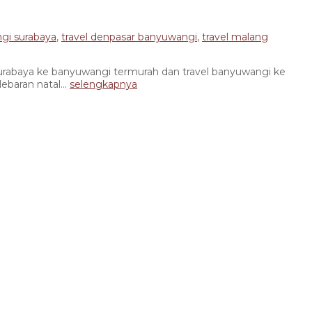
gi surabaya
,
travel denpasar banyuwangi
,
travel malang
ya ke banyuwangi termurah dan travel banyuwangi ke
baran natal...
selengkapnya