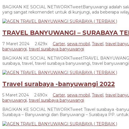
BAGIKAN KE SOCIAL NETWORKTweetBanyuwangi adalah salah sat
yang sangat rekomendet untuk di kunjungi, ada beberapa wilaya
TRAVEL BANYUWANGI – SURABAYA TERB
7 Maret 2024
2.629x
Carter
,
sewa mobil
,
Travel
,
travel ban
banyuwangi
,
travel surabaya banyuwangi
BAGIKAN KE SOCIAL NETWORKTweetTRAVEL BANYUWANGI – SURABA
surabaya, travel, travel surabaya banyuwangi, travel banyuwan
Travel surabaya -banyuwangi 2022
5 Maret 2024
2.690x
Carter
,
sewa mobil
,
Travel
,
travel ban
banyuwangi
,
travel surabaya banyuwangi
BAGIKAN KE SOCIAL NETWORKTweet Travel surabaya -banyuwangi 
Surabaya – Banyuwangi dan Banyuwangi – Surabaya PP. untuk ke