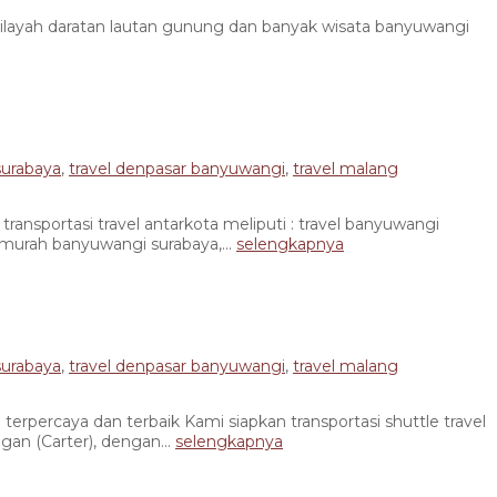
layah daratan lautan gunung dan banyak wisata banyuwangi
surabaya
,
travel denpasar banyuwangi
,
travel malang
rtasi travel antarkota meliputi : travel banyuwangi
 murah banyuwangi surabaya,...
selengkapnya
surabaya
,
travel denpasar banyuwangi
,
travel malang
ercaya dan terbaik Kami siapkan transportasi shuttle travel
an (Carter), dengan...
selengkapnya