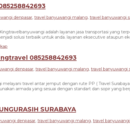
 085258842693
uwangi denpasar
,
travel banyuwangi malang
,
travel banyuwangi 
avelbanyuwangi adalah layanan jasa transportasi yang terper
enjadi solusi terbaiik untuk anda. layanan eksecutive ataupun 
ingtravel 085258842693
yuwangi denpasar
,
travel banyuwangi malang
,
travel banyuwangi 
ani travel antar jemput dengan rute PP ( Travel Surabaya Ba
gunakan armada yang sesuai dengan standart dan sopir yang ber
BUNGURASIH SURABAYA
nyuwangi denpasar
,
travel banyuwangi malang
,
travel banyuwangi