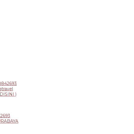
8842693
travel
ISINI )
42693
URABAYA