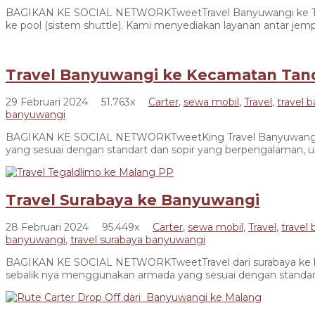
BAGIKAN KE SOCIAL NETWORKTweetTravel Banyuwangi ke Ter
ke pool (sistem shuttle). Kami menyediakan layanan antar je
Travel Banyuwangi ke Kecamatan Tan
29 Februari 2024
51.763x
Carter
,
sewa mobil
,
Travel
,
travel 
banyuwangi
BAGIKAN KE SOCIAL NETWORKTweetKing Travel Banyuwangi me
yang sesuai dengan standart dan sopir yang berpengalaman, 
Travel Surabaya ke Banyuwangi
28 Februari 2024
95.449x
Carter
,
sewa mobil
,
Travel
,
travel
banyuwangi
,
travel surabaya banyuwangi
BAGIKAN KE SOCIAL NETWORKTweetTravel dari surabaya ke ban
sebalik nya menggunakan armada yang sesuai dengan standar