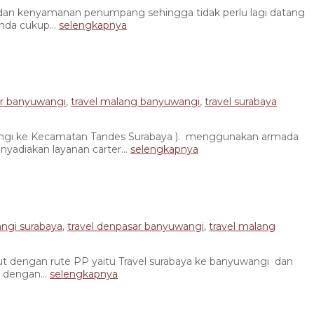
 kenyamanan penumpang sehingga tidak perlu lagi datang
nda cukup...
selengkapnya
ar banyuwangi
,
travel malang banyuwangi
,
travel surabaya
ngi ke Kecamatan Tandes Surabaya ). menggunakan armada
adiakan layanan carter...
selengkapnya
angi surabaya
,
travel denpasar banyuwangi
,
travel malang
 dengan rute PP yaitu Travel surabaya ke banyuwangi dan
 dengan...
selengkapnya