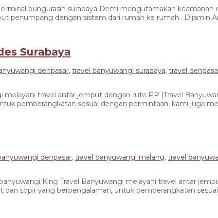
minal bungurasih surabaya Demi mengutamakan keamanan dan
mput penumpang dengan sistem dari rumah ke rumah . Dijamin A
des Surabaya
banyuwangi denpasar
,
travel banyuwangi surabaya
,
travel denpas
layani travel antar jemput dengan rute PP (Travel Banyuwa
untuk pemberangkatan sesuai dengan permintaan, kami juga meny
 banyuwangi denpasar
,
travel banyuwangi malang
,
travel banyuw
yuwangi King Travel Banyuwangi melayani travel antar jemput
t dan sopir yang berpengalaman, untuk pemberangkatan sesuai