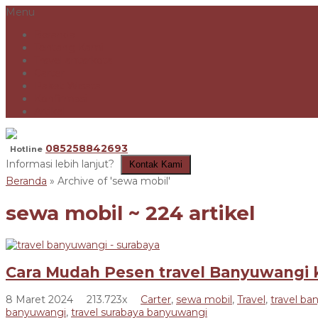
Menu
Beranda
Tentang Kami
Travel antarkota
Carter
Paket Wisata
Konfirmasi
Artikel
085258842693
Hotline
Informasi lebih lanjut?
Kontak Kami
Beranda
»
Archive of 'sewa mobil'
sewa mobil
~ 224 artikel
Cara Mudah Pesen travel Banyuwangi k
8 Maret 2024
213.723x
Carter
,
sewa mobil
,
Travel
,
travel b
banyuwangi
,
travel surabaya banyuwangi