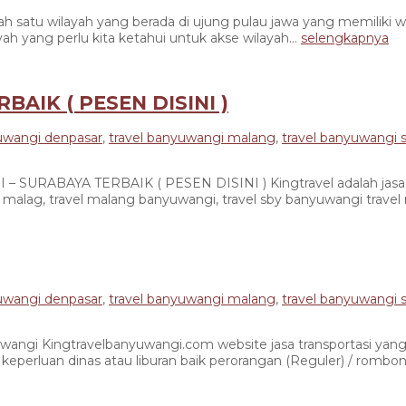
u wilayah yang berada di ujung pulau jawa yang memiliki wi
h yang perlu kita ketahui untuk akse wilayah...
selengkapnya
AIK ( PESEN DISINI )
yuwangi denpasar
,
travel banyuwangi malang
,
travel banyuwangi 
YA TERBAIK ( PESEN DISINI ) Kingtravel adalah jasa transpo
gi malag, travel malang banyuwangi, travel sby banyuwangi travel
yuwangi denpasar
,
travel banyuwangi malang
,
travel banyuwangi 
Kingtravelbanyuwangi.com website jasa transportasi yang terp
perluan dinas atau liburan baik perorangan (Reguler) / rombong