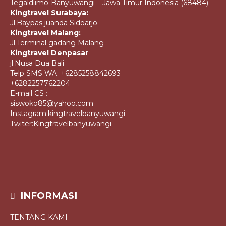
Tegaldlimo-Banyuwangi – Jawa Timur Indonesia (68484)
Kingtravel Surabaya:
Jl.Baypas juanda Sidoarjo
Kingtravel Malang:
Jl.Terminal gadang Malang
Kingtravel Denpasar
jl.Nusa Dua Bali
Telp SMS WA: +6285258842693
+6282257762204
E-mail CS :
siswoko85@yahoo.com
Instagram:kingtravelbanyuwangi
Twiter:Kingtravelbanyuwangi
INFORMASI
TENTANG KAMI