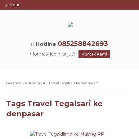
Menu
085258842693
Hotline
Informasi lebih lanjut?
Kontak Kami
Beranda
»
Article tag in 'Travel Tegalsari ke denpasar'
Tags
Travel Tegalsari ke
denpasar