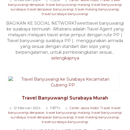
18 Februari 2024
11.520x
Carter
,
sewa mobil
,
Travel
,
travel
banyuwangi denpasar
,
travel banyuwangi malang
,
travel banyuwangi
surabaya
,
travel denpasar banyuwangi
,
travel malang banyuwangi
,
travel surabaya banyuwangi
BAGIKAN KE SOCIAL NETWORKTweettravel banyuwangi
ke surabaya termurah Alfiatrans adalah Travel Agent yang
melayani melayani travel antar jemput dengan rute PP (
Travel banyuwangi surabaya PP ). menggunakan armada
yang sesuai dengan standart dan sopir yang
berpengalaman, untuk pemberangkatan sesuai...
selengkapnya
Travel Banyuwangi Surabaya Murah
12 Februari 2024
11.877x
Carter
,
sewa mobil
,
Travel
,
travel
banyuwangi denpasar
,
travel banyuwangi malang
,
travel banyuwangi
surabaya
,
travel denpasar banyuwangi
,
travel malang banyuwangi
,
travel surabaya banyuwangi