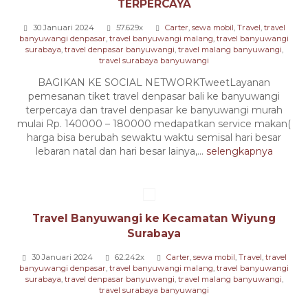
TERPERCAYA
30 Januari 2024
57.629x
Carter
,
sewa mobil
,
Travel
,
travel
banyuwangi denpasar
,
travel banyuwangi malang
,
travel banyuwangi
surabaya
,
travel denpasar banyuwangi
,
travel malang banyuwangi
,
travel surabaya banyuwangi
BAGIKAN KE SOCIAL NETWORKTweetLayanan
pemesanan tiket travel denpasar bali ke banyuwangi
terpercaya dan travel denpasar ke banyuwangi murah
mulai Rp. 140000 – 180000 medapatkan service makan(
harga bisa berubah sewaktu waktu semisal hari besar
lebaran natal dan hari besar lainya,...
selengkapnya
Travel Banyuwangi ke Kecamatan Wiyung
Surabaya
30 Januari 2024
62.242x
Carter
,
sewa mobil
,
Travel
,
travel
banyuwangi denpasar
,
travel banyuwangi malang
,
travel banyuwangi
surabaya
,
travel denpasar banyuwangi
,
travel malang banyuwangi
,
travel surabaya banyuwangi