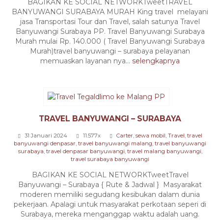
BAGIKAN KE SOCIAL NETWORKTweetTRAVEL
BANYUWANGI SURABAYA MURAH King travel melayani
jasa Transportasi Tour dan Travel, salah satunya Travel
Banyuwangi Surabaya PP. Travel Banyuwangi Surabaya
Murah mulai Rp. 140.000 ( Travel Banyuwangi Surabaya
Murah)travel banyuwangi – surabaya pelayanan
memuaskan layanan nya...
selengkapnya
TRAVEL BANYUWANGI – SURABAYA
31 Januari 2024
11.577x
Carter
,
sewa mobil
,
Travel
,
travel
banyuwangi denpasar
,
travel banyuwangi malang
,
travel banyuwangi
surabaya
,
travel denpasar banyuwangi
,
travel malang banyuwangi
,
travel surabaya banyuwangi
BAGIKAN KE SOCIAL NETWORKTweetTravel
Banyuwangi – Surabaya { Rute & Jadwal } Masyarakat
moderen memiliki segudang kesibukan dalam dunia
pekerjaan. Apalagi untuk masyarakat perkotaan seperi di
Surabaya, mereka menganggap waktu adalah uang.