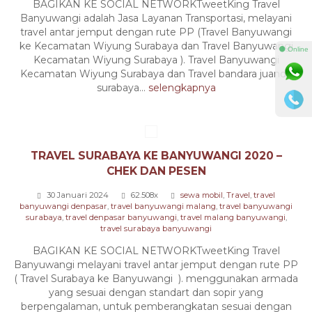
BAGIKAN KE SOCIAL NETWORKTweetKing Travel
Banyuwangi adalah Jasa Layanan Transportasi, melayani
travel antar jemput dengan rute PP (Travel Banyuwangi
ke Kecamatan Wiyung Surabaya dan Travel Banyuwangi
⚫ Online
Kecamatan Wiyung Surabaya ). Travel Banyuwangi
Kecamatan Wiyung Surabaya dan Travel bandara juanda
surabaya...
selengkapnya
TRAVEL SURABAYA KE BANYUWANGI 2020 –
CHEK DAN PESEN
30 Januari 2024
62.508x
sewa mobil
,
Travel
,
travel
banyuwangi denpasar
,
travel banyuwangi malang
,
travel banyuwangi
surabaya
,
travel denpasar banyuwangi
,
travel malang banyuwangi
,
travel surabaya banyuwangi
BAGIKAN KE SOCIAL NETWORKTweetKing Travel
Banyuwangi melayani travel antar jemput dengan rute PP
( Travel Surabaya ke Banyuwangi ). menggunakan armada
yang sesuai dengan standart dan sopir yang
berpengalaman, untuk pemberangkatan sesuai dengan