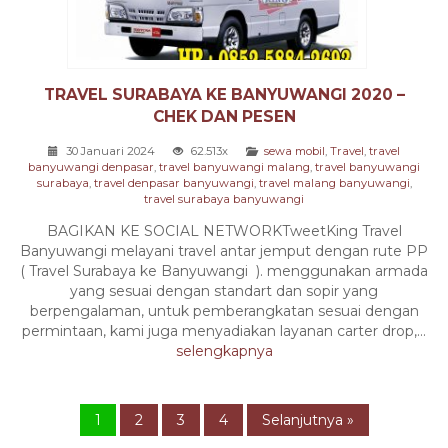
TRAVEL SURABAYA KE BANYUWANGI 2020 –
CHEK DAN PESEN
30 Januari 2024
62.513x
sewa mobil
,
Travel
,
travel
banyuwangi denpasar
,
travel banyuwangi malang
,
travel banyuwangi
surabaya
,
travel denpasar banyuwangi
,
travel malang banyuwangi
,
travel surabaya banyuwangi
BAGIKAN KE SOCIAL NETWORKTweetKing Travel
Banyuwangi melayani travel antar jemput dengan rute PP
( Travel Surabaya ke Banyuwangi ). menggunakan armada
yang sesuai dengan standart dan sopir yang
berpengalaman, untuk pemberangkatan sesuai dengan
permintaan, kami juga menyadiakan layanan carter drop,...
selengkapnya
1
2
3
4
Selanjutnya »