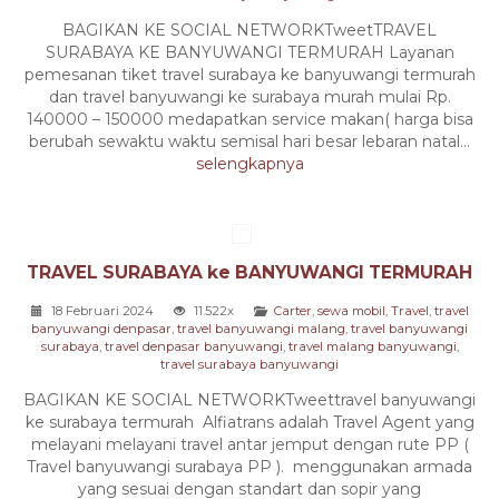
BAGIKAN KE SOCIAL NETWORKTweetTRAVEL
SURABAYA KE BANYUWANGI TERMURAH Layanan
pemesanan tiket travel surabaya ke banyuwangi termurah
dan travel banyuwangi ke surabaya murah mulai Rp.
140000 – 150000 medapatkan service makan( harga bisa
berubah sewaktu waktu semisal hari besar lebaran natal...
selengkapnya
TRAVEL SURABAYA ke BANYUWANGI TERMURAH
18 Februari 2024
11.522x
Carter
,
sewa mobil
,
Travel
,
travel
banyuwangi denpasar
,
travel banyuwangi malang
,
travel banyuwangi
surabaya
,
travel denpasar banyuwangi
,
travel malang banyuwangi
,
travel surabaya banyuwangi
BAGIKAN KE SOCIAL NETWORKTweettravel banyuwangi
ke surabaya termurah Alfiatrans adalah Travel Agent yang
melayani melayani travel antar jemput dengan rute PP (
Travel banyuwangi surabaya PP ). menggunakan armada
yang sesuai dengan standart dan sopir yang