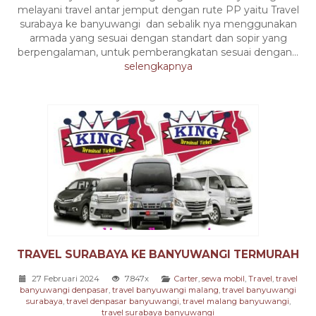
melayani travel antar jemput dengan rute PP yaitu Travel
surabaya ke banyuwangi dan sebalik nya menggunakan
armada yang sesuai dengan standart dan sopir yang
berpengalaman, untuk pemberangkatan sesuai dengan...
selengkapnya
TRAVEL SURABAYA KE BANYUWANGI TERMURAH
27 Februari 2024
7.847x
Carter
,
sewa mobil
,
Travel
,
travel
banyuwangi denpasar
,
travel banyuwangi malang
,
travel banyuwangi
surabaya
,
travel denpasar banyuwangi
,
travel malang banyuwangi
,
travel surabaya banyuwangi