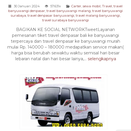
30 Januari 2024
57.631x
Carter
,
sewa mobil
,
Travel
,
travel
banyuwangi denpasar
,
travel banyuwangi malang
,
travel banyuwangi
surabaya
,
travel denpasar banyuwangi
,
travel malang banyuwangi
,
travel surabaya banyuwangi
BAGIKAN KE SOCIAL NETWORKTweetLayanan
pemesanan tiket travel denpasar bali ke banyuwangi
terpercaya dan travel denpasar ke banyuwangi murah
mulai Rp. 140000 – 180000 medapatkan service makan(
harga bisa berubah sewaktu waktu semisal hari besar
lebaran natal dan hari besar lainya,...
selengkapnya