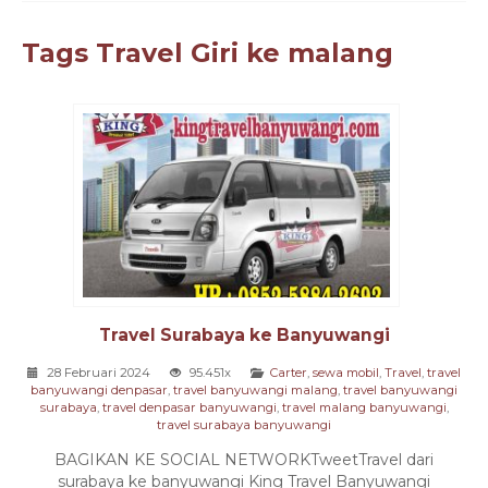
Tags
Travel Giri ke malang
Travel Surabaya ke Banyuwangi
28 Februari 2024
95.451x
Carter
,
sewa mobil
,
Travel
,
travel
banyuwangi denpasar
,
travel banyuwangi malang
,
travel banyuwangi
surabaya
,
travel denpasar banyuwangi
,
travel malang banyuwangi
,
travel surabaya banyuwangi
BAGIKAN KE SOCIAL NETWORKTweetTravel dari
surabaya ke banyuwangi King Travel Banyuwangi