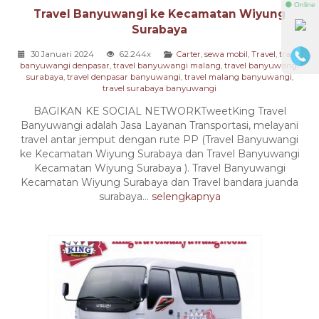
⚫ Online
Travel Banyuwangi ke Kecamatan Wiyung
Surabaya
30 Januari 2024
62.244x
Carter
,
sewa mobil
,
Travel
,
travel
banyuwangi denpasar
,
travel banyuwangi malang
,
travel banyuwangi
surabaya
,
travel denpasar banyuwangi
,
travel malang banyuwangi
,
travel surabaya banyuwangi
BAGIKAN KE SOCIAL NETWORKTweetKing Travel
Banyuwangi adalah Jasa Layanan Transportasi, melayani
travel antar jemput dengan rute PP (Travel Banyuwangi
ke Kecamatan Wiyung Surabaya dan Travel Banyuwangi
Kecamatan Wiyung Surabaya ). Travel Banyuwangi
Kecamatan Wiyung Surabaya dan Travel bandara juanda
surabaya...
selengkapnya