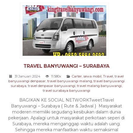
TRAVEL BANYUWANGI – SURABAYA
31 Januari 2024
11.580x
Carter
,
sewa mobil
,
Travel
,
travel
banyuwangi denpasar
,
travel banyuwangi malang
,
travel banyuwangi
surabaya
,
travel denpasar banyuwangi
,
travel malang banyuwangi
,
travel surabaya banyuwangi
BAGIKAN KE SOCIAL NETWORKTweetTravel
Banyuwangi – Surabaya { Rute & Jadwal } Masyarakat
moderen memiliki segudang kesibukan dalam dunia
pekerjaan. Apalagi untuk masyarakat perkotaan seperi di
Surabaya, mereka menganggap waktu adalah uang.
Sehingga mereka manfaatkan waktu semaksimal