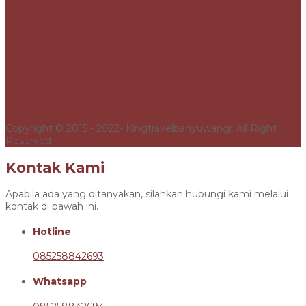
PEMESANAN
ARTIKEL
KingTravel: Travel Banyuwangi Harga Murah [Antar Kota] ® - Jasa
transportasi travel antar kota. ✓ Xenia ✓Avanza ✓ Luxio ✓ Inova
Riborn ✓ Kia Travelo ✓ Elf ✓ Hiace | Banyuwangi ke Surabaya,
Malang, Denpasar, Jember PP
Copyright © 2015 - 2022- Kingtravelbanyuwangi. All Right
Reserved
Kontak Kami
Apabila ada yang ditanyakan, silahkan hubungi kami melalui
kontak di bawah ini.
Hotline
085258842693
Whatsapp