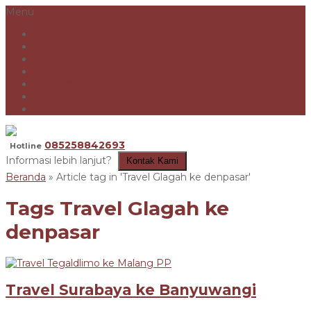
Menu
Beranda
Tentang Kami
Travel antarkota
Carter
Paket Wisata
Konfirmasi
Artikel
085258842693
Hotline
Informasi lebih lanjut?
Kontak Kami
Beranda
»
Article tag in 'Travel Glagah ke denpasar'
Tags
Travel Glagah ke
denpasar
Travel Surabaya ke Banyuwangi