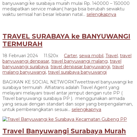
banyuwangi ke surabaya murah mulai Rp. 140000 – 150000
medapatkan service makan( harga bisa berubah sewaktu
waktu semisal hari besar lebaran natal...
selengkapnya
TRAVEL SURABAYA ke BANYUWANGI
TERMURAH
18 Februari 2024
11.520x
Carter
,
sewa mobil
,
Travel
,
travel
banyuwangi denpasar
,
travel banyuwangi malang
,
travel
banyuwangi surabaya
,
travel denpasar banyuwangi
,
travel
malang banyuwangi
,
travel surabaya banyuwangi
BAGIKAN KE SOCIAL NETWORKTweettravel banyuwangi ke
surabaya termurah Alfiatrans adalah Travel Agent yang
melayani melayani travel antar jemput dengan rute PP (
Travel banyuwangi surabaya PP ). menggunakan armada
yang sesuai dengan standart dan sopir yang berpengalaman,
untuk pemberangkatan sesuai...
selengkapnya
Travel Banyuwangi Surabaya Murah