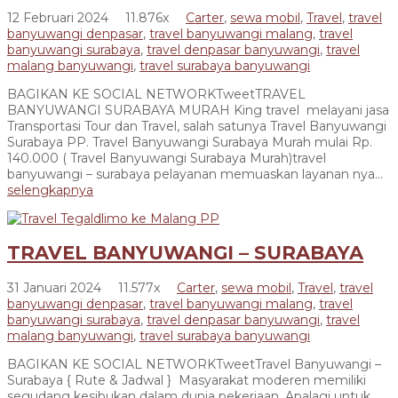
12 Februari 2024
11.876x
Carter
,
sewa mobil
,
Travel
,
travel
banyuwangi denpasar
,
travel banyuwangi malang
,
travel
banyuwangi surabaya
,
travel denpasar banyuwangi
,
travel
malang banyuwangi
,
travel surabaya banyuwangi
BAGIKAN KE SOCIAL NETWORKTweetTRAVEL
BANYUWANGI SURABAYA MURAH King travel melayani jasa
Transportasi Tour dan Travel, salah satunya Travel Banyuwangi
Surabaya PP. Travel Banyuwangi Surabaya Murah mulai Rp.
140.000 ( Travel Banyuwangi Surabaya Murah)travel
banyuwangi – surabaya pelayanan memuaskan layanan nya...
selengkapnya
TRAVEL BANYUWANGI – SURABAYA
31 Januari 2024
11.577x
Carter
,
sewa mobil
,
Travel
,
travel
banyuwangi denpasar
,
travel banyuwangi malang
,
travel
banyuwangi surabaya
,
travel denpasar banyuwangi
,
travel
malang banyuwangi
,
travel surabaya banyuwangi
BAGIKAN KE SOCIAL NETWORKTweetTravel Banyuwangi –
Surabaya { Rute & Jadwal } Masyarakat moderen memiliki
segudang kesibukan dalam dunia pekerjaan. Apalagi untuk