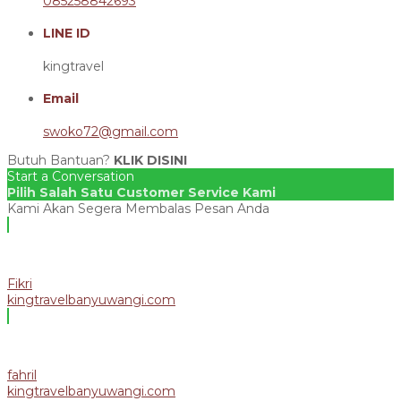
085258842693
LINE ID
kingtravel
Email
swoko72@gmail.com
Butuh Bantuan?
KLIK DISINI
Start a Conversation
Pilih Salah Satu Customer Service Kami
Kami Akan Segera Membalas Pesan Anda
Fikri
kingtravelbanyuwangi.com
fahril
kingtravelbanyuwangi.com