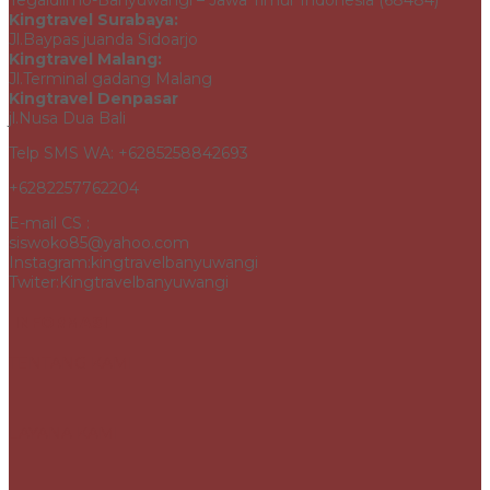
Tegaldlimo-Banyuwangi – Jawa Timur Indonesia (68484)
Kingtravel Surabaya:
Jl.Baypas juanda Sidoarjo
Kingtravel Malang:
Jl.Terminal gadang Malang
Kingtravel Denpasar
jl.Nusa Dua Bali
Telp SMS WA: +6285258842693
+6282257762204
E-mail CS :
siswoko85@yahoo.com
Instagram:kingtravelbanyuwangi
Twiter:Kingtravelbanyuwangi
INFORMASI
TENTANG KAMI
LAYANA KAMI