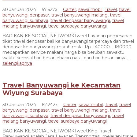
30 Januari 2024
57.627x
Carter
,
sewa mobil
,
Travel
,
travel
banyuwangi denpasar
,
travel banyuwangi malang
,
travel
banyuwangi surabaya
,
travel denpasar banyuwangi
,
travel
malang banyuwangi
,
travel surabaya banyuwangi
BAGIKAN KE SOCIAL NETWORKTweetLayanan pemesanan
tiket travel denpasar bali ke banyuwangi terpercaya dan travel
denpasar ke banyuwangi murah mulai Rp. 140000 – 180000
medapatkan service makan( harga bisa berubah sewaktu
waktu semisal hari besar lebaran natal dan hari besar lainya,...
selengkapnya
Travel Banyuwangi ke Kecamatan
Wiyung Surabaya
30 Januari 2024
62.242x
Carter
,
sewa mobil
,
Travel
,
travel
banyuwangi denpasar
,
travel banyuwangi malang
,
travel
banyuwangi surabaya
,
travel denpasar banyuwangi
,
travel
malang banyuwangi
,
travel surabaya banyuwangi
BAGIKAN KE SOCIAL NETWORKTweetKing Travel
Banyuwangi adalah Jasa Layanan Transportasi, melayani travel