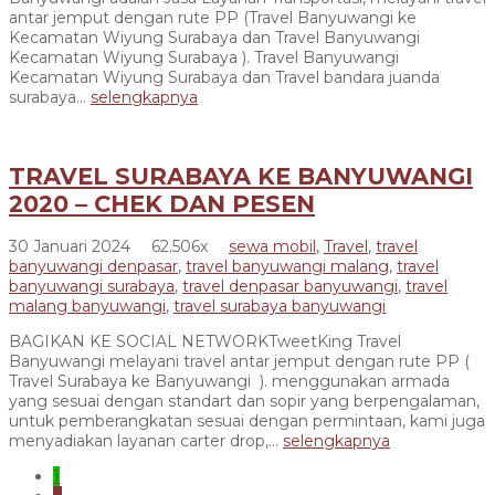
antar jemput dengan rute PP (Travel Banyuwangi ke
Kecamatan Wiyung Surabaya dan Travel Banyuwangi
Kecamatan Wiyung Surabaya ). Travel Banyuwangi
Kecamatan Wiyung Surabaya dan Travel bandara juanda
surabaya...
selengkapnya
TRAVEL SURABAYA KE BANYUWANGI
2020 – CHEK DAN PESEN
30 Januari 2024
62.506x
sewa mobil
,
Travel
,
travel
banyuwangi denpasar
,
travel banyuwangi malang
,
travel
banyuwangi surabaya
,
travel denpasar banyuwangi
,
travel
malang banyuwangi
,
travel surabaya banyuwangi
BAGIKAN KE SOCIAL NETWORKTweetKing Travel
Banyuwangi melayani travel antar jemput dengan rute PP (
Travel Surabaya ke Banyuwangi ). menggunakan armada
yang sesuai dengan standart dan sopir yang berpengalaman,
untuk pemberangkatan sesuai dengan permintaan, kami juga
menyadiakan layanan carter drop,...
selengkapnya
1