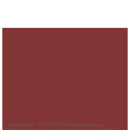
KINGTRAVELBANYUWANGI
Kingtravel melayani rute travel Banyuwangi Surabaya –
Juanda (PP), travel
Banyuwangi Malang – Batu (PP), travel
Banyuwangi Bali – Denpasar (PP),
travel Jember Surabaya –
Juanda (PP), travel Jember Malang – Batu (PP), travel
Jember Bali -Denpasar (PP), travel Surabaya Jember –
Juanda Jember (PP),
Travel Surabaya Banyuwangi – Juanda
Banyuwangi (PP), travel Surabaya Bali – Denpasar (PP),
travel Malang Jember – Batu Jember (PP), travel Malang
Banyuwangi (PP), travel Malang Bali – Denpasar (PP), travel
Denpasar (Bali) – Banyuwangi, Travel Denpasar (Bali) –
Jember, Travel Denpasar (Bali)
Surabaya, Travel Denpasar
(Bali)
Malang.
KANTOR
Kingtravel Banyuwangi
Jl. Tahuan krajan RT 30 RW 004, Kedunggebang –