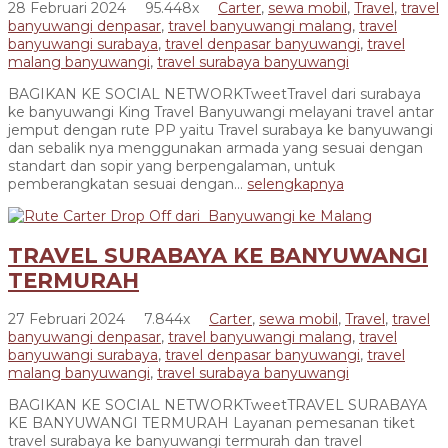
28 Februari 2024
95.448x
Carter
,
sewa mobil
,
Travel
,
travel
banyuwangi denpasar
,
travel banyuwangi malang
,
travel
banyuwangi surabaya
,
travel denpasar banyuwangi
,
travel
malang banyuwangi
,
travel surabaya banyuwangi
BAGIKAN KE SOCIAL NETWORKTweetTravel dari surabaya
ke banyuwangi King Travel Banyuwangi melayani travel antar
jemput dengan rute PP yaitu Travel surabaya ke banyuwangi
dan sebalik nya menggunakan armada yang sesuai dengan
standart dan sopir yang berpengalaman, untuk
pemberangkatan sesuai dengan...
selengkapnya
TRAVEL SURABAYA KE BANYUWANGI
TERMURAH
27 Februari 2024
7.844x
Carter
,
sewa mobil
,
Travel
,
travel
banyuwangi denpasar
,
travel banyuwangi malang
,
travel
banyuwangi surabaya
,
travel denpasar banyuwangi
,
travel
malang banyuwangi
,
travel surabaya banyuwangi
BAGIKAN KE SOCIAL NETWORKTweetTRAVEL SURABAYA
KE BANYUWANGI TERMURAH Layanan pemesanan tiket
travel surabaya ke banyuwangi termurah dan travel