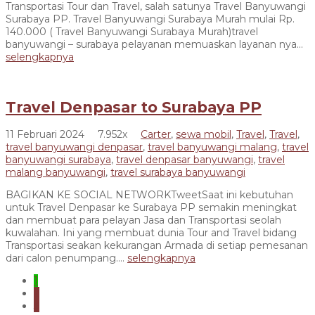
Transportasi Tour dan Travel, salah satunya Travel Banyuwangi
Surabaya PP. Travel Banyuwangi Surabaya Murah mulai Rp.
140.000 ( Travel Banyuwangi Surabaya Murah)travel
banyuwangi – surabaya pelayanan memuaskan layanan nya...
selengkapnya
Travel Denpasar to Surabaya PP
11 Februari 2024
7.952x
Carter
,
sewa mobil
,
Travel
,
Travel
,
travel banyuwangi denpasar
,
travel banyuwangi malang
,
travel
banyuwangi surabaya
,
travel denpasar banyuwangi
,
travel
malang banyuwangi
,
travel surabaya banyuwangi
BAGIKAN KE SOCIAL NETWORKTweetSaat ini kebutuhan
untuk Travel Denpasar ke Surabaya PP semakin meningkat
dan membuat para pelayan Jasa dan Transportasi seolah
kuwalahan. Ini yang membuat dunia Tour and Travel bidang
Transportasi seakan kekurangan Armada di setiap pemesanan
dari calon penumpang....
selengkapnya
1
2
3