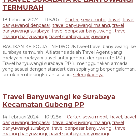
TERMURAH
18 Februari 2024
11.520x
Carter
,
sewa mobil
,
Travel
,
travel
banyuwangi denpasar
,
travel banyuwangi malang
,
travel
banyuwangi surabaya
,
travel denpasar banyuwangi
,
travel
malang banyuwangi
,
travel surabaya banyuwangi
BAGIKAN KE SOCIAL NETWORKTweettravel banyuwangi ke
surabaya termurah Alfiatrans adalah Travel Agent yang
melayani melayani travel antar jemput dengan rute PP (
Travel banyuwangi surabaya PP ). menggunakan armada
yang sesuai dengan standart dan sopir yang berpengalaman,
untuk pemberangkatan sesuai...
selengkapnya
Travel Banyuwangi ke Surabaya
Kecamatan Gubeng PP
14 Februari 2024
10.928x
Carter
,
sewa mobil
,
Travel
,
travel
banyuwangi denpasar
,
travel banyuwangi malang
,
travel
banyuwangi surabaya
,
travel denpasar banyuwangi
,
travel
malang banyuwangi
,
travel surabaya banyuwangi