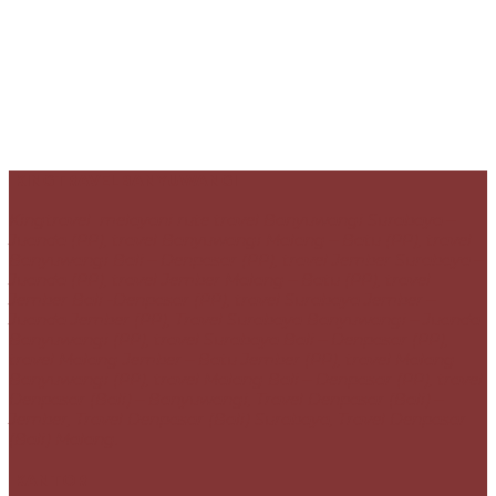
KINGTRAVELBANYUWANGI
Kingtravel melayani rute travel Banyuwangi Surabaya –
Juanda (PP), travel
Banyuwangi Malang – Batu (PP), travel
Banyuwangi Bali – Denpasar (PP),
travel Jember Surabaya –
Juanda (PP), travel Jember Malang – Batu (PP), travel
Jember Bali -Denpasar (PP), travel Surabaya Jember –
Juanda Jember (PP),
Travel Surabaya Banyuwangi – Juanda
Banyuwangi (PP), travel Surabaya Bali – Denpasar (PP),
travel Malang Jember – Batu Jember (PP), travel Malang
Banyuwangi (PP), travel Malang Bali – Denpasar (PP), travel
Denpasar (Bali) – Banyuwangi, Travel Denpasar (Bali) –
Jember, Travel Denpasar (Bali)
Surabaya, Travel Denpasar
(Bali)
Malang.
KANTOR