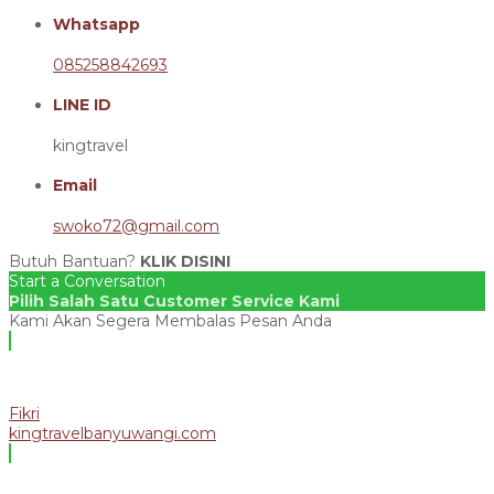
Whatsapp
085258842693
LINE ID
kingtravel
Email
swoko72@gmail.com
Butuh Bantuan?
KLIK DISINI
Start a Conversation
Pilih Salah Satu Customer Service Kami
Kami Akan Segera Membalas Pesan Anda
Fikri
kingtravelbanyuwangi.com