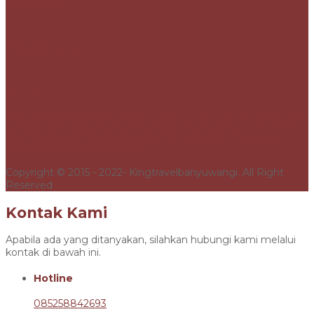
LAYANA KAMI
PEMESANAN
ARTIKEL
KingTravel: Travel Banyuwangi Harga Murah [Antar Kota] ® - Jasa
transportasi travel antar kota. ✓ Xenia ✓Avanza ✓ Luxio ✓ Inova
Riborn ✓ Kia Travelo ✓ Elf ✓ Hiace | Banyuwangi ke Surabaya,
Malang, Denpasar, Jember PP
Copyright © 2015 - 2022- Kingtravelbanyuwangi. All Right
Reserved
Kontak Kami
Apabila ada yang ditanyakan, silahkan hubungi kami melalui
kontak di bawah ini.
Hotline
085258842693