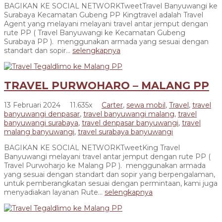
BAGIKAN KE SOCIAL NETWORKTweetTravel Banyuwangi ke
Surabaya Kecamatan Gubeng PP Kingtravel adalah Travel
Agent yang melayani melayani travel antar jemput dengan
rute PP ( Travel Banyuwangi ke Kecamatan Gubeng
Surabaya PP ). menggunakan armada yang sesuai dengan
standart dan sopir...
selengkapnya
TRAVEL PURWOHARO – MALANG PP
13 Februari 2024
11.635x
Carter
,
sewa mobil
,
Travel
,
travel
banyuwangi denpasar
,
travel banyuwangi malang
,
travel
banyuwangi surabaya
,
travel denpasar banyuwangi
,
travel
malang banyuwangi
,
travel surabaya banyuwangi
BAGIKAN KE SOCIAL NETWORKTweetKing Travel
Banyuwangi melayani travel antar jemput dengan rute PP (
Travel Purwoharjo ke Malang PP ). menggunakan armada
yang sesuai dengan standart dan sopir yang berpengalaman,
untuk pemberangkatan sesuai dengan permintaan, kami juga
menyadiakan layanan Rute...
selengkapnya