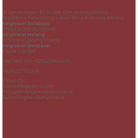
Kingtravel Banyuwangi
Jl. Tahuan krajan RT 30 RW 004, Kedunggebang –
Tegaldlimo-Banyuwangi – Jawa Timur Indonesia (68484)
Kingtravel Surabaya:
Jl.Baypas juanda Sidoarjo
Kingtravel Malang:
Jl.Terminal gadang Malang
Kingtravel Denpasar
jl.Nusa Dua Bali
Telp SMS WA: +6285258842693
+6282257762204
E-mail CS :
siswoko85@yahoo.com
Instagram:kingtravelbanyuwangi
Twiter:Kingtravelbanyuwangi
INFORMASI
TENTANG KAMI