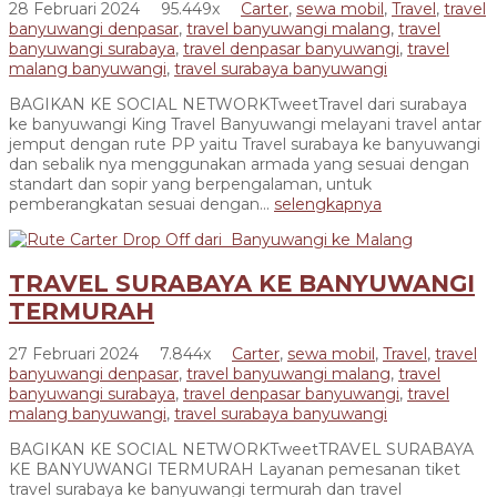
28 Februari 2024
95.449x
Carter
,
sewa mobil
,
Travel
,
travel
banyuwangi denpasar
,
travel banyuwangi malang
,
travel
banyuwangi surabaya
,
travel denpasar banyuwangi
,
travel
malang banyuwangi
,
travel surabaya banyuwangi
BAGIKAN KE SOCIAL NETWORKTweetTravel dari surabaya
ke banyuwangi King Travel Banyuwangi melayani travel antar
jemput dengan rute PP yaitu Travel surabaya ke banyuwangi
dan sebalik nya menggunakan armada yang sesuai dengan
standart dan sopir yang berpengalaman, untuk
pemberangkatan sesuai dengan...
selengkapnya
TRAVEL SURABAYA KE BANYUWANGI
TERMURAH
27 Februari 2024
7.844x
Carter
,
sewa mobil
,
Travel
,
travel
banyuwangi denpasar
,
travel banyuwangi malang
,
travel
banyuwangi surabaya
,
travel denpasar banyuwangi
,
travel
malang banyuwangi
,
travel surabaya banyuwangi
BAGIKAN KE SOCIAL NETWORKTweetTRAVEL SURABAYA
KE BANYUWANGI TERMURAH Layanan pemesanan tiket
travel surabaya ke banyuwangi termurah dan travel