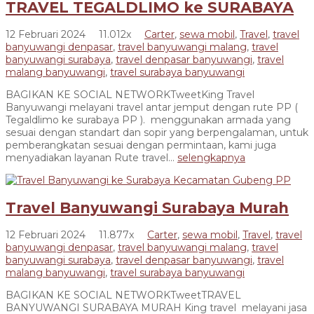
TRAVEL TEGALDLIMO ke SURABAYA
12 Februari 2024
11.012x
Carter
,
sewa mobil
,
Travel
,
travel
banyuwangi denpasar
,
travel banyuwangi malang
,
travel
banyuwangi surabaya
,
travel denpasar banyuwangi
,
travel
malang banyuwangi
,
travel surabaya banyuwangi
BAGIKAN KE SOCIAL NETWORKTweetKing Travel
Banyuwangi melayani travel antar jemput dengan rute PP (
Tegaldlimo ke surabaya PP ). menggunakan armada yang
sesuai dengan standart dan sopir yang berpengalaman, untuk
pemberangkatan sesuai dengan permintaan, kami juga
menyadiakan layanan Rute travel...
selengkapnya
Travel Banyuwangi Surabaya Murah
12 Februari 2024
11.877x
Carter
,
sewa mobil
,
Travel
,
travel
banyuwangi denpasar
,
travel banyuwangi malang
,
travel
banyuwangi surabaya
,
travel denpasar banyuwangi
,
travel
malang banyuwangi
,
travel surabaya banyuwangi
BAGIKAN KE SOCIAL NETWORKTweetTRAVEL
BANYUWANGI SURABAYA MURAH King travel melayani jasa