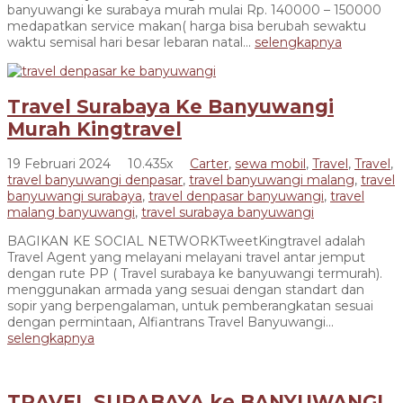
banyuwangi ke surabaya murah mulai Rp. 140000 – 150000
medapatkan service makan( harga bisa berubah sewaktu
waktu semisal hari besar lebaran natal...
selengkapnya
Travel Surabaya Ke Banyuwangi
Murah Kingtravel
19 Februari 2024
10.435x
Carter
,
sewa mobil
,
Travel
,
Travel
,
travel banyuwangi denpasar
,
travel banyuwangi malang
,
travel
banyuwangi surabaya
,
travel denpasar banyuwangi
,
travel
malang banyuwangi
,
travel surabaya banyuwangi
BAGIKAN KE SOCIAL NETWORKTweetKingtravel adalah
Travel Agent yang melayani melayani travel antar jemput
dengan rute PP ( Travel surabaya ke banyuwangi termurah).
menggunakan armada yang sesuai dengan standart dan
sopir yang berpengalaman, untuk pemberangkatan sesuai
dengan permintaan, Alfiantrans Travel Banyuwangi...
selengkapnya
TRAVEL SURABAYA ke BANYUWANGI