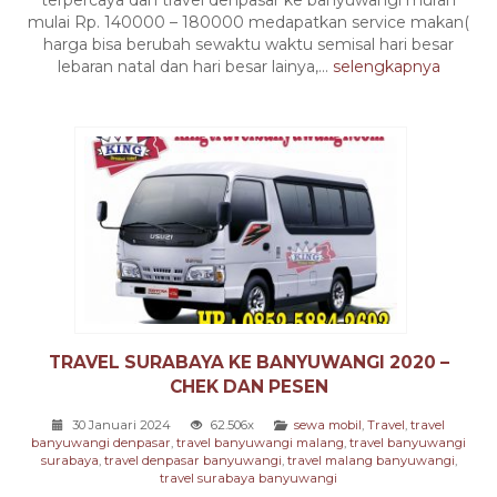
mulai Rp. 140000 – 180000 medapatkan service makan(
harga bisa berubah sewaktu waktu semisal hari besar
lebaran natal dan hari besar lainya,...
selengkapnya
TRAVEL SURABAYA KE BANYUWANGI 2020 –
CHEK DAN PESEN
30 Januari 2024
62.506x
sewa mobil
,
Travel
,
travel
banyuwangi denpasar
,
travel banyuwangi malang
,
travel banyuwangi
surabaya
,
travel denpasar banyuwangi
,
travel malang banyuwangi
,
travel surabaya banyuwangi