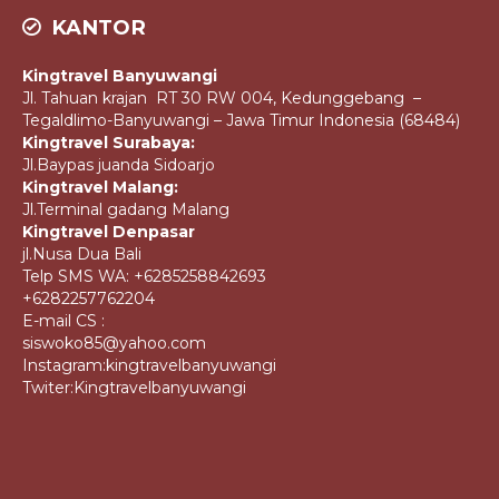
KANTOR
Kingtravel Banyuwangi
Jl. Tahuan krajan RT 30 RW 004, Kedunggebang –
Tegaldlimo-Banyuwangi – Jawa Timur Indonesia (68484)
Kingtravel Surabaya:
Jl.Baypas juanda Sidoarjo
Kingtravel Malang:
Jl.Terminal gadang Malang
Kingtravel Denpasar
jl.Nusa Dua Bali
Telp SMS WA: +6285258842693
+6282257762204
E-mail CS :
siswoko85@yahoo.com
Instagram:kingtravelbanyuwangi
Twiter:Kingtravelbanyuwangi