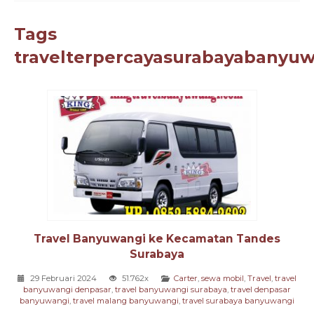
Tags
travelterpercayasurabayabanyuw
Travel Banyuwangi ke Kecamatan Tandes
Surabaya
29 Februari 2024
51.762x
Carter
,
sewa mobil
,
Travel
,
travel
banyuwangi denpasar
,
travel banyuwangi surabaya
,
travel denpasar
banyuwangi
,
travel malang banyuwangi
,
travel surabaya banyuwangi