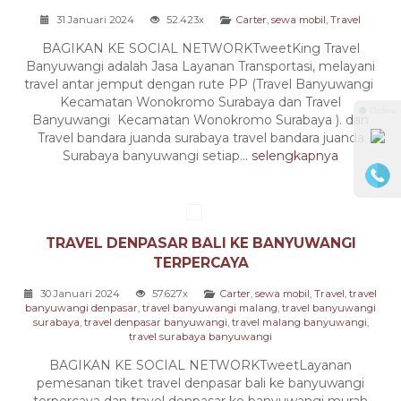
31 Januari 2024
52.423x
Carter
,
sewa mobil
,
Travel
BAGIKAN KE SOCIAL NETWORKTweetKing Travel
Banyuwangi adalah Jasa Layanan Transportasi, melayani
travel antar jemput dengan rute PP (Travel Banyuwangi
Kecamatan Wonokromo Surabaya dan Travel
⚫ Online
Banyuwangi Kecamatan Wonokromo Surabaya ). dan
Travel bandara juanda surabaya travel bandara juanda
Surabaya banyuwangi setiap...
selengkapnya
TRAVEL DENPASAR BALI KE BANYUWANGI
TERPERCAYA
30 Januari 2024
57.627x
Carter
,
sewa mobil
,
Travel
,
travel
banyuwangi denpasar
,
travel banyuwangi malang
,
travel banyuwangi
surabaya
,
travel denpasar banyuwangi
,
travel malang banyuwangi
,
travel surabaya banyuwangi
BAGIKAN KE SOCIAL NETWORKTweetLayanan
pemesanan tiket travel denpasar bali ke banyuwangi
terpercaya dan travel denpasar ke banyuwangi murah