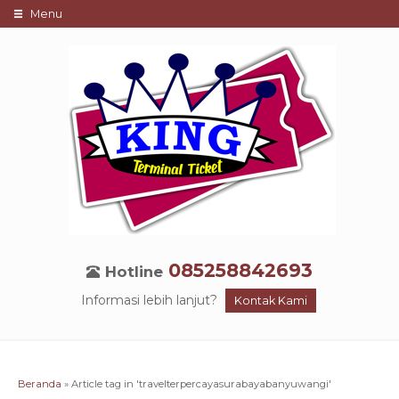
Menu
085258842693
Hotline
Informasi lebih lanjut?
Kontak Kami
Beranda
»
Article tag in 'travelterpercayasurabayabanyuwangi'