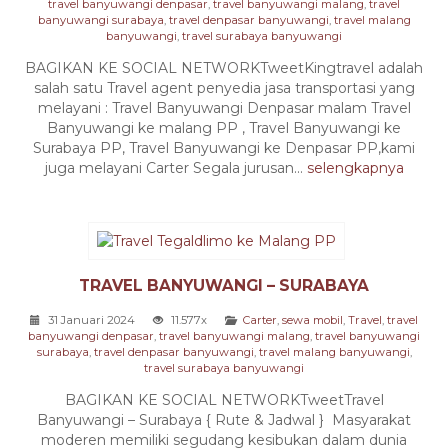
travel banyuwangi denpasar
,
travel banyuwangi malang
,
travel
banyuwangi surabaya
,
travel denpasar banyuwangi
,
travel malang
banyuwangi
,
travel surabaya banyuwangi
BAGIKAN KE SOCIAL NETWORKTweetKingtravel adalah
salah satu Travel agent penyedia jasa transportasi yang
melayani : Travel Banyuwangi Denpasar malam Travel
Banyuwangi ke malang PP , Travel Banyuwangi ke
Surabaya PP, Travel Banyuwangi ke Denpasar PP,kami
juga melayani Carter Segala jurusan...
selengkapnya
TRAVEL BANYUWANGI – SURABAYA
31 Januari 2024
11.577x
Carter
,
sewa mobil
,
Travel
,
travel
banyuwangi denpasar
,
travel banyuwangi malang
,
travel banyuwangi
surabaya
,
travel denpasar banyuwangi
,
travel malang banyuwangi
,
travel surabaya banyuwangi
BAGIKAN KE SOCIAL NETWORKTweetTravel
Banyuwangi – Surabaya { Rute & Jadwal } Masyarakat
moderen memiliki segudang kesibukan dalam dunia