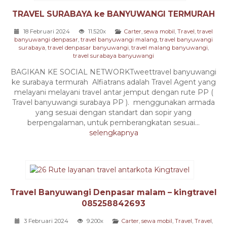
TRAVEL SURABAYA ke BANYUWANGI TERMURAH
18 Februari 2024
11.520x
Carter
,
sewa mobil
,
Travel
,
travel
banyuwangi denpasar
,
travel banyuwangi malang
,
travel banyuwangi
surabaya
,
travel denpasar banyuwangi
,
travel malang banyuwangi
,
travel surabaya banyuwangi
BAGIKAN KE SOCIAL NETWORKTweettravel banyuwangi
ke surabaya termurah Alfiatrans adalah Travel Agent yang
melayani melayani travel antar jemput dengan rute PP (
Travel banyuwangi surabaya PP ). menggunakan armada
yang sesuai dengan standart dan sopir yang
berpengalaman, untuk pemberangkatan sesuai...
selengkapnya
Travel Banyuwangi Denpasar malam – kingtravel
085258842693
3 Februari 2024
9.200x
Carter
,
sewa mobil
,
Travel
,
Travel
,