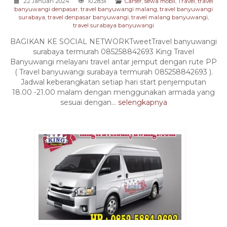
22 Januari 2024
10.283x
Carter
,
sewa mobil
,
Travel
,
travel
banyuwangi denpasar
,
travel banyuwangi malang
,
travel banyuwangi
surabaya
,
travel denpasar banyuwangi
,
travel malang banyuwangi
,
travel surabaya banyuwangi
BAGIKAN KE SOCIAL NETWORKTweetTravel banyuwangi
surabaya termurah 085258842693 King Travel
Banyuwangi melayani travel antar jemput dengan rute PP
( Travel banyuwangi surabaya termurah 085258842693 ).
Jadwal keberangkatan setiap hari start penjemputan
18.00 -21.00 malam dengan menggunakan armada yang
sesuai dengan...
selengkapnya