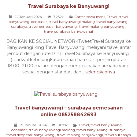
Travel Surabaya ke Banyuwangi
22 Januari 2024
7.252x
Carter
,
sewa mobil
,
Travel
,
travel
banyuwangi denpasar
,
travel banyuwangi malang
,
travel banyuwangi
surabaya
,
travel denpasar banyuwangi
,
travel malang banyuwangi
,
travel surabaya banyuwangi
BAGIKAN KE SOCIAL NETWORKTweetTravel Surabaya ke
Banyuwangi King Travel Banyuwangi melayani travel antar
jemput dengan rute PP ( Travel Surabaya ke Banyuwangi
). Jadwal keberangkatan setiap hari start penjemputan
18.00 -21.00 malam dengan menggunakan armada yang
sesuai dengan standart dan...
selengkapnya
Travel banyuwangi – surabaya pemesanan
online 085258842693
21 Januari 2024
9.090x
Travel
,
travel banyuwangi
denpasar
,
travel banyuwangi malang
,
travel banyuwangi surabaya
,
travel denpasar banyuwangi
,
travel malang banyuwangi
,
travel surabaya