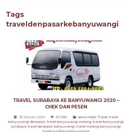
Tags
traveldenpasarkebanyuwangi
TRAVEL SURABAYA KE BANYUWANGI 2020 –
CHEK DAN PESEN
30 Januari 2024
62.506x
sewa mobil
,
Travel
,
travel
banyuwangi denpasar
,
travel banyuwangi malang
,
travel banyuwangi
surabaya
,
travel denpasar banyuwangi
,
travel malang banyuwangi
,
travel surabaya banyuwangi