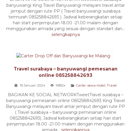
banyuwangi King Travel Banyuwangi melayani travel antar
jemput dengan rute PP ( Travel banyuwangi surabaya
termurah 085258842693 ). Jadwal keberangkatan setiap
hari start penjemputan 18.00 -21.00 malam dengan
menggunakan armada yang sesuai dengan standart dan...
selengkapnya
Travel surabaya – banyuwangi pemesanan
online 085258842693
19 Januari 2024
9.892x
Carter
,
sewa mobil
,
Travel
BAGIKAN KE SOCIAL NETWORKTweetTravel surabaya –
banyuwangi pemesanan online 085258842693 King Travel
Banyuwangi melayani travel antar jemput dengan rute PP
( Travel surabaya – banyuwangi pemesanan online
085258842693). Jadwal keberangkatan setiap hari start
penjemputan 18.00 -21.00 malam dengan menggunakan
armada...
selengkapnya