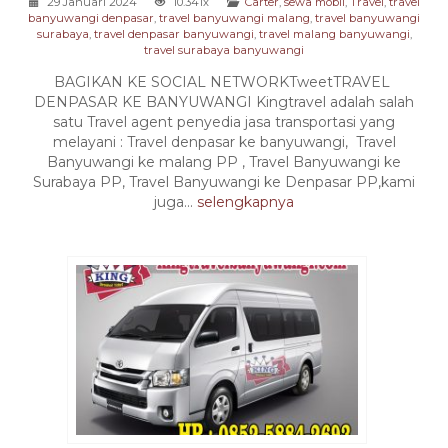
29 Januari 2024
10.341x
Carter
,
sewa mobil
,
Travel
,
travel
banyuwangi denpasar
,
travel banyuwangi malang
,
travel banyuwangi
surabaya
,
travel denpasar banyuwangi
,
travel malang banyuwangi
,
travel surabaya banyuwangi
BAGIKAN KE SOCIAL NETWORKTweetTRAVEL
DENPASAR KE BANYUWANGI Kingtravel adalah salah
satu Travel agent penyedia jasa transportasi yang
melayani : Travel denpasar ke banyuwangi, Travel
Banyuwangi ke malang PP , Travel Banyuwangi ke
Surabaya PP, Travel Banyuwangi ke Denpasar PP,kami
juga...
selengkapnya