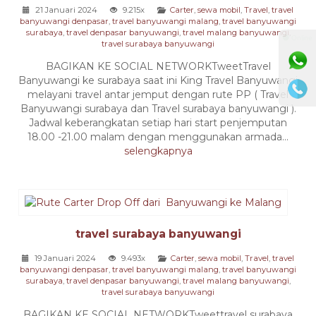
21 Januari 2024
9.215x
Carter
,
sewa mobil
,
Travel
,
travel
banyuwangi denpasar
,
travel banyuwangi malang
,
travel banyuwangi
surabaya
,
travel denpasar banyuwangi
,
travel malang banyuwangi
,
⚫ Online
travel surabaya banyuwangi
BAGIKAN KE SOCIAL NETWORKTweetTravel
Banyuwangi ke surabaya saat ini King Travel Banyuwangi
melayani travel antar jemput dengan rute PP ( Travel
Banyuwangi surabaya dan Travel surabaya banyuwangi ).
Jadwal keberangkatan setiap hari start penjemputan
18.00 -21.00 malam dengan menggunakan armada...
selengkapnya
travel surabaya banyuwangi
19 Januari 2024
9.493x
Carter
,
sewa mobil
,
Travel
,
travel
banyuwangi denpasar
,
travel banyuwangi malang
,
travel banyuwangi
surabaya
,
travel denpasar banyuwangi
,
travel malang banyuwangi
,
travel surabaya banyuwangi
BAGIKAN KE SOCIAL NETWORKTweettravel surabaya