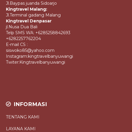
Jl.Baypas juanda Sidoarjo
Kingtravel Malang:
Jl.Terminal gadang Malang
Kingtravel Denpasar
jl.Nusa Dua Bali
Telp SMS WA: +6285258842693
+6282257762204
E-mail CS :
siswoko85@yahoo.com
Instagram:kingtravelbanyuwangi
Twiter:Kingtravelbanyuwangi
INFORMASI
TENTANG KAMI
LAYANA KAMI