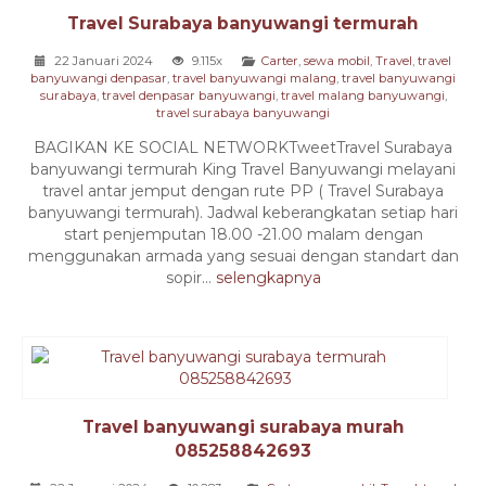
Travel Surabaya banyuwangi termurah
22 Januari 2024
9.115x
Carter
,
sewa mobil
,
Travel
,
travel
banyuwangi denpasar
,
travel banyuwangi malang
,
travel banyuwangi
surabaya
,
travel denpasar banyuwangi
,
travel malang banyuwangi
,
travel surabaya banyuwangi
BAGIKAN KE SOCIAL NETWORKTweetTravel Surabaya
banyuwangi termurah King Travel Banyuwangi melayani
travel antar jemput dengan rute PP ( Travel Surabaya
banyuwangi termurah). Jadwal keberangkatan setiap hari
start penjemputan 18.00 -21.00 malam dengan
menggunakan armada yang sesuai dengan standart dan
sopir...
selengkapnya
Travel banyuwangi surabaya murah
085258842693