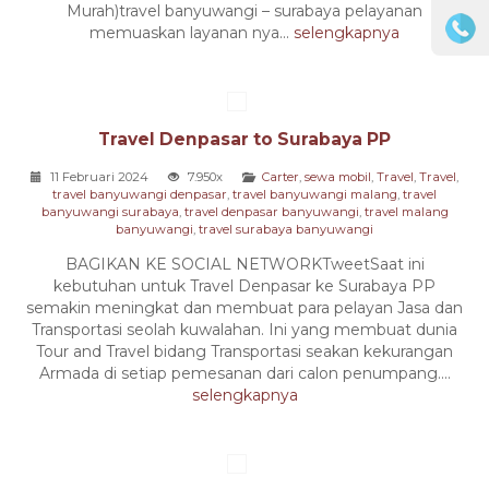
Murah)travel banyuwangi – surabaya pelayanan
memuaskan layanan nya...
selengkapnya
Travel Denpasar to Surabaya PP
11 Februari 2024
7.950x
Carter
,
sewa mobil
,
Travel
,
Travel
,
travel banyuwangi denpasar
,
travel banyuwangi malang
,
travel
banyuwangi surabaya
,
travel denpasar banyuwangi
,
travel malang
banyuwangi
,
travel surabaya banyuwangi
BAGIKAN KE SOCIAL NETWORKTweetSaat ini
kebutuhan untuk Travel Denpasar ke Surabaya PP
semakin meningkat dan membuat para pelayan Jasa dan
Transportasi seolah kuwalahan. Ini yang membuat dunia
Tour and Travel bidang Transportasi seakan kekurangan
Armada di setiap pemesanan dari calon penumpang....
selengkapnya