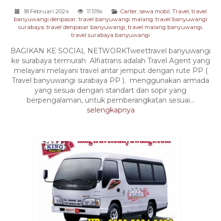
18 Februari 2024
11.519x
Carter
,
sewa mobil
,
Travel
,
travel
banyuwangi denpasar
,
travel banyuwangi malang
,
travel banyuwangi
surabaya
,
travel denpasar banyuwangi
,
travel malang banyuwangi
,
travel surabaya banyuwangi
BAGIKAN KE SOCIAL NETWORKTweettravel banyuwangi
ke surabaya termurah Alfiatrans adalah Travel Agent yang
melayani melayani travel antar jemput dengan rute PP (
Travel banyuwangi surabaya PP ). menggunakan armada
yang sesuai dengan standart dan sopir yang
berpengalaman, untuk pemberangkatan sesuai...
selengkapnya