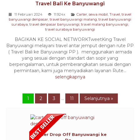
Travel Bali Ke Banyuwangi
11 Februari 2024
11.924x
Carter
,
sewa mobil
,
Travel
,
travel
banyuwangi denpasar
,
travel banyuwangi malang
,
travel banyuwangi
surabaya
,
travel denpasar banyuwangi
,
travel malang banyuwangi
,
travel surabaya banyuwangi
BAGIKAN KE SOCIAL NETWORKTweetKing Travel
Banyuwangi melayani travel antar jemput dengan rute PP
( Travel Bali ke Banyuwangi PP ). menggunakan armada
yang sesuai dengan standart dan sopir yang
berpengalaman, untuk pemberangkatan sesuai dengan
permintaan, kami juga menyadiakan layanan Rute...
selengkapnya
1
2
3
...
11
Selanjutnya »
Carter Drop Off Banyuwangi ke
De...