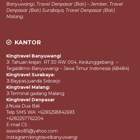
Banyuwangi, Travel Denpasar (Bali) – Jember, Travel
Denpasar (Bali)
Surabaya, Travel Denpasar (Bali)
Malang.
KANTOR
Kingtravel Banyuwangi
Jl. Tahuan krajan RT 30 RW 004, Kedunggebang –
Tegaldlimo-Banyuwangi – Jawa Timur Indonesia (68484)
Kingtravel Surabaya:
Jl.Baypas juanda Sidoarjo
Kingtravel Malang:
Jl.Terminal gadang Malang
Kingtravel Denpasar
jl.Nusa Dua Bali
Telp SMS WA: +6285258842693
+6282257762204
E-mail CS :
siswoko85@yahoo.com
Instagram:kingtravelbanyuwangi