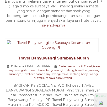
Banyuwangi melayani travel antar jemput dengan rute PP
( Tegaldlimo ke surabaya PP ). menggunakan armada
yang sesuai dengan standart dan sopir yang
berpengalaman, untuk pemberangkatan sesuai dengan
permintaan, kami juga menyadiakan layanan Rute travel...
selengkapnya
Travel Banyuwangi Surabaya Murah
12 Februari 2024
11.876x
Carter
,
sewa mobil
,
Travel
,
travel
banyuwangi denpasar
,
travel banyuwangi malang
,
travel banyuwangi
surabaya
,
travel denpasar banyuwangi
,
travel malang banyuwangi
,
travel surabaya banyuwangi
BAGIKAN KE SOCIAL NETWORKTweetTRAVEL
BANYUWANGI SURABAYA MURAH King travel melayani
jasa Transportasi Tour dan Travel, salah satunya Travel
⚫ Online
Banyuwangi Surabaya PP. Travel Banyuwangi Surabaya
Murah mulai Rp. 140.000 ( Travel Banyuwangi Surabaya