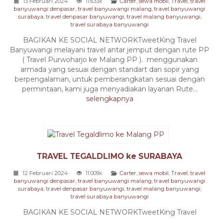
13 Februari 2024
11.633x
Carter
,
sewa mobil
,
Travel
,
travel
banyuwangi denpasar
,
travel banyuwangi malang
,
travel banyuwangi
surabaya
,
travel denpasar banyuwangi
,
travel malang banyuwangi
,
travel surabaya banyuwangi
BAGIKAN KE SOCIAL NETWORKTweetKing Travel
Banyuwangi melayani travel antar jemput dengan rute PP
( Travel Purwoharjo ke Malang PP ). menggunakan
armada yang sesuai dengan standart dan sopir yang
berpengalaman, untuk pemberangkatan sesuai dengan
permintaan, kami juga menyadiakan layanan Rute...
selengkapnya
TRAVEL TEGALDLIMO ke SURABAYA
12 Februari 2024
11.009x
Carter
,
sewa mobil
,
Travel
,
travel
banyuwangi denpasar
,
travel banyuwangi malang
,
travel banyuwangi
surabaya
,
travel denpasar banyuwangi
,
travel malang banyuwangi
,
travel surabaya banyuwangi
BAGIKAN KE SOCIAL NETWORKTweetKing Travel