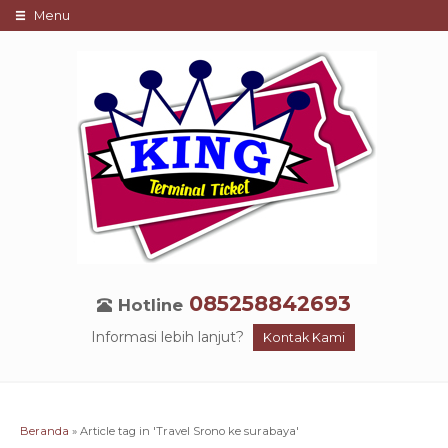
Menu
085258842693
Hotline
Informasi lebih lanjut?
Kontak Kami
Beranda
»
Article tag in 'Travel Srono ke surabaya'