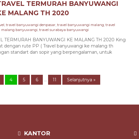
TRAVEL TERMURAH BANYUWANGI
KE MALANG TH 2020
vel
,
travel banyuwangi denpasar
,
travel banyuwangi malang
,
travel
el malang banyuwangi
,
travel surabaya banyuwangi
L TERMURAH BANYUWANGI KE MALANG TH 2020 King
ut dengan rute PP ( Travel banyuwangi ke malang th
an standart dan sopir yang berpengalaman, untuk
4
5
6
...
11
Selanjutnya »
KANTOR