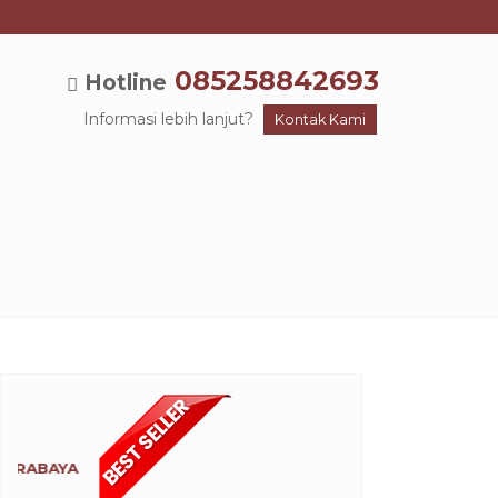
085258842693
Hotline
Informasi lebih lanjut?
Kontak Kami
Travel Banyuwangi ke Bali ( Denp...