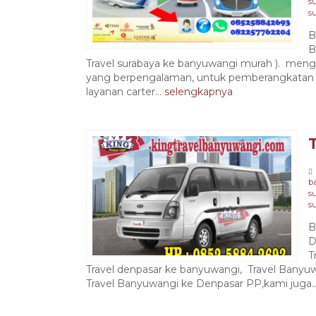
s
s
B
B
Travel surabaya ke banyuwangi murah ). meng
yang berpengalaman, untuk pemberangkatan 
layanan carter...
selengkapnya
b
s
s
B
D
T
Travel denpasar ke banyuwangi, Travel Banyu
Travel Banyuwangi ke Denpasar PP,kami juga..