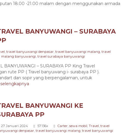
jemputan 18.00 -21.00 malam dengan menggunakan armada
TRAVEL BANYUWANGI – SURABAYA
PP
vel
,
travel banyuwangi denpasar
,
travel banyuwangi malang
,
travel
el malang banyuwangi
,
travel surabaya banyuwangi
 BANYUWANGI – SURABAYA PP King Travel
an rute PP ( Travel banyuwang i- surabaya PP ).
dart dan sopir yang berpengalaman, untuk
.
selengkapnya
TRAVEL BANYUWANGI KE
SURABAYA PP
27 Januari 2024
57.136x
Carter
,
sewa mobil
,
Travel
,
travel
anyuwangi denpasar
,
travel banyuwangi malang
,
travel banyuwangi