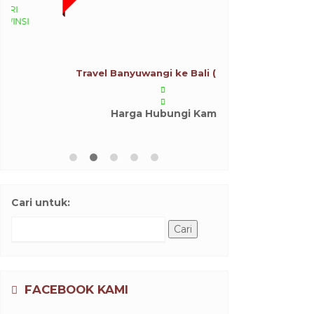
Harga Hubungi Kami
Carter Drop Off 
Harga H
Cari untuk:
FACEBOOK KAMI