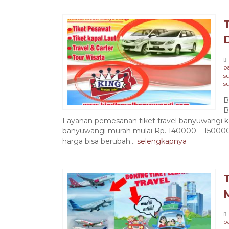
b
s
s
B
B
Layanan pemesanan tiket travel banyuwangi ke
banyuwangi murah mulai Rp. 140000 – 15000
harga bisa berubah...
selengkapnya
b