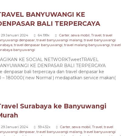
BERANGKAT SETIAP HARI
ANTARKOTA DALAM PROVINSI
TRAVEL BANYUWANGI KE
Rp 200.000
/ pax
DENPASAR BALI TERPERCAYA
29 Januari 2024
64.199x
Carter
,
sewa mobil
,
Travel
,
travel
anyuwangi denpasar
,
travel banyuwangi malang
,
travel banyuwangi
urabaya
,
travel denpasar banyuwangi
,
travel malang banyuwangi
,
travel
urabaya banyuwangi
AGIKAN KE SOCIAL NETWORKTweetTRAVEL
ANYUWANGI KE DENPASAR BALI TERPERCAYA
 denpasar bali terpercaya dan travel denpasar ke
0 – 180000( new Normal ) medapatkan service makan(
Travel Surabaya ke Banyuwangi
Murah
29 Januari 2024
59.432x
Carter
,
sewa mobil
,
Travel
,
travel
anyuwangi denpasar
,
travel banyuwangi malang
,
travel banyuwangi