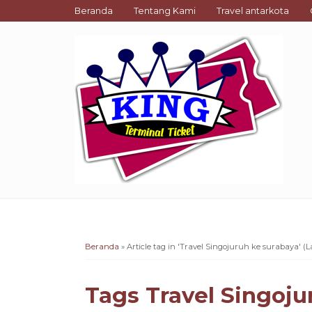
Beranda
Tentang Kami
Travel antarkota
Beranda
»
Article tag in 'Travel Singojuruh ke surabaya'
(L
Tags
Travel Singoju