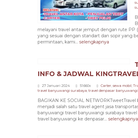
s
s
B
B
melayani travel antar jemput dengan rute PP
yang sesuai dengan standart dan sopir yang
permintaan, kami...
selengkapnya
INFO & JADWAL KINGTRAVE
27 Januari 2024
51.660x
Carter
,
sewa mobil
,
Tr
travel banyuwangi surabaya
,
travel denpasar banyuwangi
BAGIKAN KE SOCIAL NETWORKTweetTravel ban
menjadi salah satu travel agent jasa transport
banyuwangi travel banyuwangi surabaya trave
travel banyuwangi ke denpasar...
selengkapnya