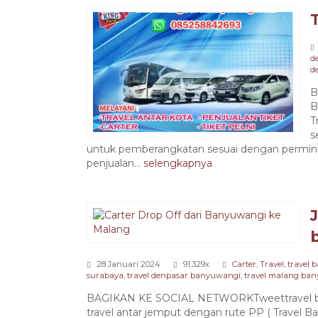
d
d
B
B
T
s
untuk pemberangkatan sesuai dengan perminta
penjualan...
selengkapnya
28 Januari 2024
91.329x
Carter
,
Travel
,
travel
surabaya
,
travel denpasar banyuwangi
,
travel malang ba
BAGIKAN KE SOCIAL NETWORKTweettravel ban
travel antar jemput dengan rute PP ( Travel B