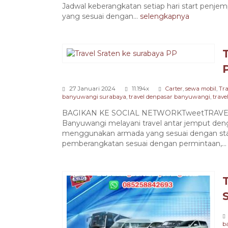
Jadwal keberangkatan setiap hari start pen
yang sesuai dengan...
selengkapnya
27 Januari 2024
11.194x
Carter
,
sewa mobil
,
Tra
banyuwangi surabaya
,
travel denpasar banyuwangi
,
trav
BAGIKAN KE SOCIAL NETWORKTweetTRAVEL
Banyuwangi melayani travel antar jemput deng
menggunakan armada yang sesuai dengan stan
pemberangkatan sesuai dengan permintaan,..
b