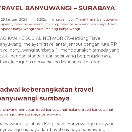
TRAVEL BANYUWANGI – SURABAYA
28 Januari 2024
8.292x
sewa mobil
,
Travel
,
travel banyuwangi
enpasar
,
travel banyuwangi malang
,
travel banyuwangi surabaya
,
travel
enpasar banyuwangi
,
travel malang banyuwangi
AGIKAN KE SOCIAL NETWORKTweetKing Travel
anyuwangi melayani travel antar jemput dengan rute PP (
ravel banyuwangi surabaya ). menggunakan armada yang
esuai dengan standart dan sopir yang berpengalaman,
an, kami juga menyadiakan layanan carter drop,
Jadwal keberangkatan travel
banyuwangi surabaya
 banyuwangi denpasar
,
travel banyuwangi malang
,
travel banyuwangi
nyuwangi
,
travel surabaya banyuwangi
yuwangi surabaya King Travel Banyuwangi melayani
anyuwangi surabaya dan Travel surabaya banyuwangi ).