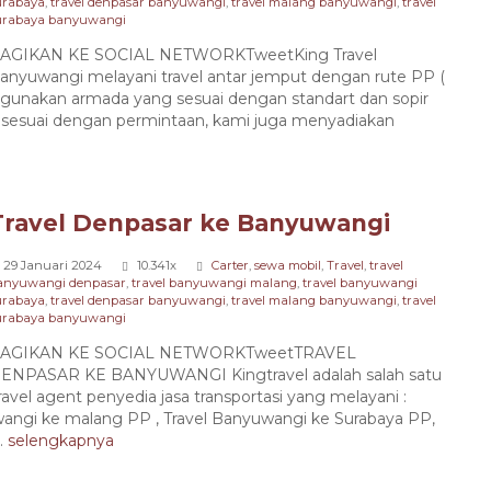
urabaya
,
travel denpasar banyuwangi
,
travel malang banyuwangi
,
travel
urabaya banyuwangi
AGIKAN KE SOCIAL NETWORKTweetKing Travel
anyuwangi melayani travel antar jemput dengan rute PP (
gunakan armada yang sesuai dengan standart dan sopir
sesuai dengan permintaan, kami juga menyadiakan
Travel Denpasar ke Banyuwangi
29 Januari 2024
10.341x
Carter
,
sewa mobil
,
Travel
,
travel
anyuwangi denpasar
,
travel banyuwangi malang
,
travel banyuwangi
urabaya
,
travel denpasar banyuwangi
,
travel malang banyuwangi
,
travel
urabaya banyuwangi
AGIKAN KE SOCIAL NETWORKTweetTRAVEL
ENPASAR KE BANYUWANGI Kingtravel adalah salah satu
ravel agent penyedia jasa transportasi yang melayani :
wangi ke malang PP , Travel Banyuwangi ke Surabaya PP,
.
selengkapnya