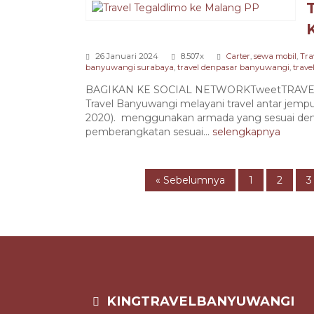
26 Januari 2024
8.507x
Carter
,
sewa mobil
,
Tra
banyuwangi surabaya
,
travel denpasar banyuwangi
,
trav
BAGIKAN KE SOCIAL NETWORKTweetTRAVE
Travel Banyuwangi melayani travel antar jemp
2020). menggunakan armada yang sesuai deng
pemberangkatan sesuai...
selengkapnya
« Sebelumnya
1
2
3
KINGTRAVELBANYUWANGI