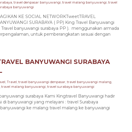
urabaya
,
travel denpasar banyuwangi
,
travel malang banyuwangi
,
travel
urabaya banyuwangi
AGIKAN KE SOCIAL NETWORKTweetTRAVEL
ANYUWANGI SURABAYA ( PP) King Travel Banyuwangi
 ( Travel banyuwangi surabaya PP ). menggunakan armada
 berpengalaman, untuk pemberangkatan sesuai dengan
TRAVEL BANYUWANGI SURABAYA
L
avel
,
Travel
,
travel banyuwangi denpasar
,
travel banyuwangi malang
,
,
travel malang banyuwangi
,
travel surabaya banyuwangi
yuwangi surabaya Kami Kingtravel Banyuwangi hadir
asi di banyuwangi yang melayani : travel Surabaya
l banyuwangi ke malang travel malang ke banyuwangi