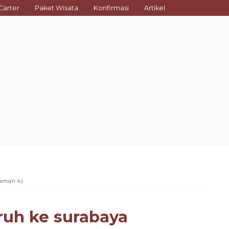
Carter
Paket Wisata
Konfirmasi
Artikel
aman 4)
ruh ke surabaya
TRAVEL BANYUWANGI KE SURABAYA
TE...