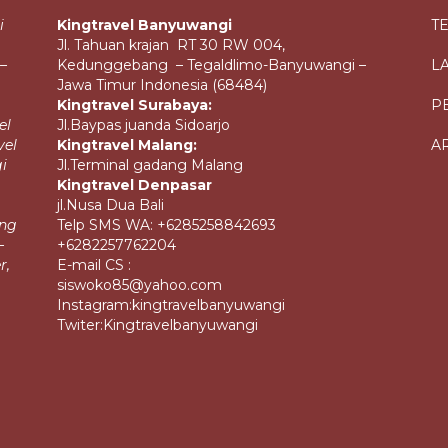
i
Kingtravel Banyuwangi
T
Jl. Tahuan krajan RT 30 RW 004,
–
Kedunggebang – Tegaldlimo-Banyuwangi –
L
Jawa Timur Indonesia (68484)
Kingtravel Surabaya:
P
el
Jl.Baypas juanda Sidoarjo
vel
Kingtravel Malang:
A
i
Jl.Terminal gadang Malang
Kingtravel Denpasar
jl.Nusa Dua Bali
ang
Telp SMS WA: +6285258842693
–
+6282257762204
r,
E-mail CS :
siswoko85@yahoo.com
Instagram:kingtravelbanyuwangi
Twiter:Kingtravelbanyuwangi