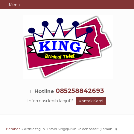
Menu
085258842693
Hotline
Informasi lebih lanjut?
Kontak Kami
Beranda
»
Article tag in 'Travel Singojuruh ke denpasar'
(Laman 11)