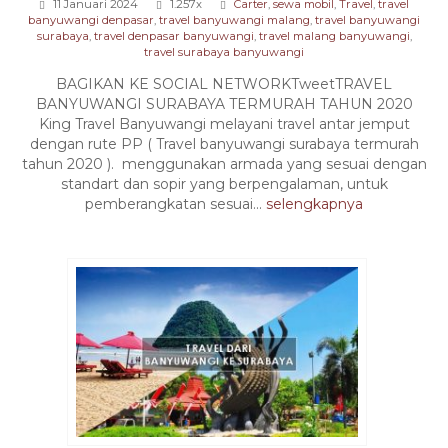
11 Januari 2024
1.257x
Carter
,
sewa mobil
,
Travel
,
travel
banyuwangi denpasar
,
travel banyuwangi malang
,
travel banyuwangi
surabaya
,
travel denpasar banyuwangi
,
travel malang banyuwangi
,
travel surabaya banyuwangi
BAGIKAN KE SOCIAL NETWORKTweetTRAVEL
BANYUWANGI SURABAYA TERMURAH TAHUN 2020
King Travel Banyuwangi melayani travel antar jemput
dengan rute PP ( Travel banyuwangi surabaya termurah
tahun 2020 ). menggunakan armada yang sesuai dengan
standart dan sopir yang berpengalaman, untuk
pemberangkatan sesuai...
selengkapnya