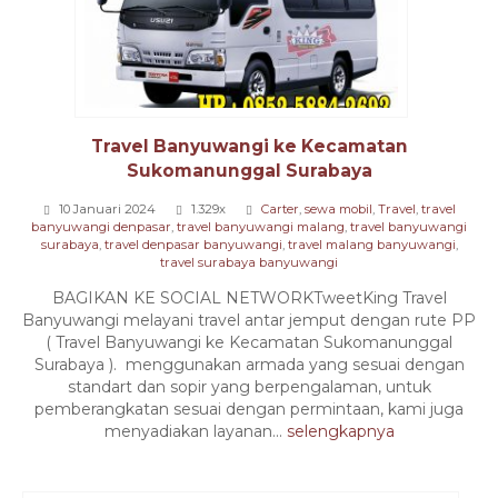
Travel Banyuwangi ke Kecamatan
Sukomanunggal Surabaya
10 Januari 2024
1.329x
Carter
,
sewa mobil
,
Travel
,
travel
banyuwangi denpasar
,
travel banyuwangi malang
,
travel banyuwangi
surabaya
,
travel denpasar banyuwangi
,
travel malang banyuwangi
,
travel surabaya banyuwangi
BAGIKAN KE SOCIAL NETWORKTweetKing Travel
Banyuwangi melayani travel antar jemput dengan rute PP
( Travel Banyuwangi ke Kecamatan Sukomanunggal
Surabaya ). menggunakan armada yang sesuai dengan
standart dan sopir yang berpengalaman, untuk
pemberangkatan sesuai dengan permintaan, kami juga
menyadiakan layanan...
selengkapnya