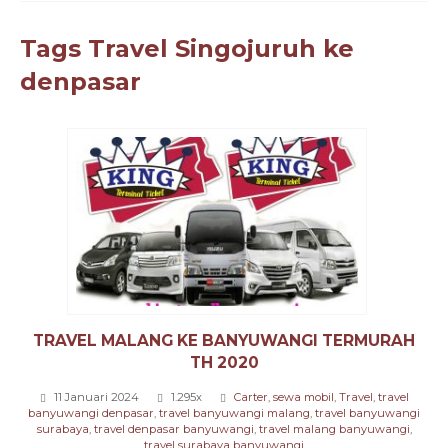
Tags
Travel Singojuruh ke
denpasar
TRAVEL MALANG KE BANYUWANGI TERMURAH
TH 2020
11 Januari 2024
1.295x
Carter
,
sewa mobil
,
Travel
,
travel
banyuwangi denpasar
,
travel banyuwangi malang
,
travel banyuwangi
surabaya
,
travel denpasar banyuwangi
,
travel malang banyuwangi
,
travel surabaya banyuwangi