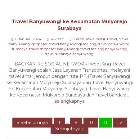
Travel Banyuwangi ke Kecamatan Mulyorejo
Surabaya
8 Januari 2024
46.290x
Carter
,
sewa mobil
,
Travel
,
travel
banyuwangi denpasar
,
travel banyuwangi malang
,
travel banyuwangi
surabaya
,
travel denpasar banyuwangi
,
travel malang banyuwangi
,
travel surabaya banyuwangi
BAGIKAN KE SOCIAL NETWORKTweetKing Travel
Banyuwangi adalah Jasa Layanan Transportasi, melayani
travel antar jemput dengan rute PP (Travel Banyuwangi
ke Kecamatan Mulyorejo Surabaya dan Travel Banyuwangi
ke Kecamatan Mulyorejo Surabaya ). Travel Banyuwangi
ke Kecamatan Mulyorejo Surabaya dan Travel bandara...
selengkapnya
« Sebelumnya
1
...
9
10
11
12
Selanjutnya »