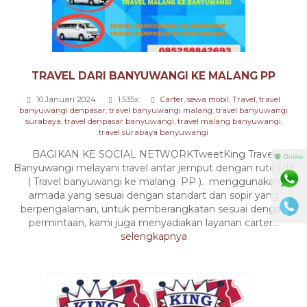
TRAVEL DARI BANYUWANGI KE MALANG PP
10 Januari 2024
1.535x
Carter
,
sewa mobil
,
Travel
,
travel
banyuwangi denpasar
,
travel banyuwangi malang
,
travel banyuwangi
surabaya
,
travel denpasar banyuwangi
,
travel malang banyuwangi
,
travel surabaya banyuwangi
BAGIKAN KE SOCIAL NETWORKTweetKing Travel
⚫ Online
Banyuwangi melayani travel antar jemput dengan rute PP
( Travel banyuwangi ke malang PP ). menggunakan
armada yang sesuai dengan standart dan sopir yang
berpengalaman, untuk pemberangkatan sesuai dengan
permintaan, kami juga menyadiakan layanan carter...
selengkapnya