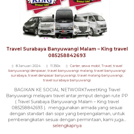
Travel Surabaya Banyuwangi Malam – King travel
085258842693
8 Januari 2024
11.350x
Carter
,
sewa mobil
,
Travel
,
travel
banyuwangi denpasar
,
travel banyuwangi malang
,
travel banyuwangi
surabaya
,
travel denpasar banyuwangi
,
travel malang banyuwangi
,
travel surabaya banyuwangi
BAGIKAN KE SOCIAL NETWORKTweetKing Travel
Banyuwangi melayani travel antar jemput dengan rute PP
( Travel Surabaya Banyuwangi Malam – King travel
085258842693 ). menggunakan armada yang sesuai
dengan standart dan sopir yang berpengalaman, untuk
pemberangkatan sesuai dengan permintaan, kami juga...
selengkapnya