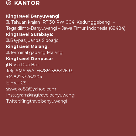
KANTOR
Kingtravel Banyuwangi
Jl. Tahuan krajan RT 30 RW 004, Kedunggebang –
Tegaldlimo-Banyuwangi – Jawa Timur Indonesia (68484)
Kingtravel Surabaya:
Jl.Baypas juanda Sidoarjo
Kingtravel Malang:
Jl.Terminal gadang Malang
Kingtravel Denpasar
jl.Nusa Dua Bali
Telp SMS WA: +6285258842693
+6282257762204
E-mail CS :
siswoko85@yahoo.com
Instagram:kingtravelbanyuwangi
Twiter:Kingtravelbanyuwangi