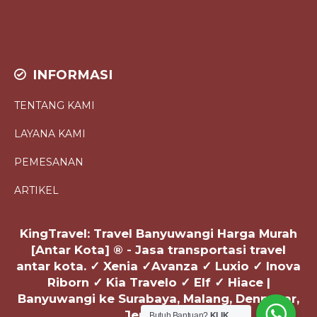
INFORMASI
TENTANG KAMI
LAYANA KAMI
PEMESANAN
ARTIKEL
KingTravel: Travel Banyuwangi Harga Murah
[Antar Kota] ® - Jasa transportasi travel
antar kota. ✓ Xenia ✓Avanza ✓ Luxio ✓ Inova
Riborn ✓ Kia Travelo ✓ Elf ✓ Hiace |
Banyuwangi ke Surabaya, Malang, Denpasar,
Jember PP
Butuh Bantuan?
KLIK