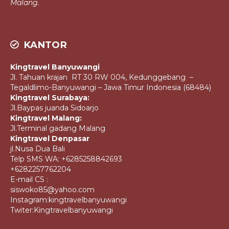
Malang.
KANTOR
Kingtravel Banyuwangi
Jl. Tahuan krajan RT 30 RW 004, Kedunggebang –
Tegaldlimo-Banyuwangi – Jawa Timur Indonesia (68484)
Kingtravel Surabaya:
Jl.Baypas juanda Sidoarjo
Kingtravel Malang:
Jl.Terminal gadang Malang
Kingtravel Denpasar
jl.Nusa Dua Bali
Telp SMS WA: +6285258842693
+6282257762204
E-mail CS :
siswoko85@yahoo.com
Instagram:kingtravelbanyuwangi
Twiter:Kingtravelbanyuwangi