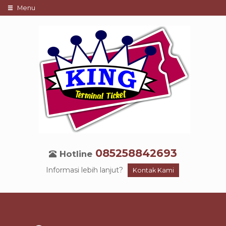
Menu
085258842693
Hotline
Informasi lebih lanjut?
Kontak Kami